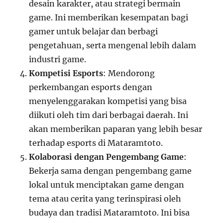
desain karakter, atau strategi bermain
game. Ini memberikan kesempatan bagi
gamer untuk belajar dan berbagi
pengetahuan, serta mengenal lebih dalam
industri game.
Kompetisi Esports
: Mendorong
perkembangan esports dengan
menyelenggarakan kompetisi yang bisa
diikuti oleh tim dari berbagai daerah. Ini
akan memberikan paparan yang lebih besar
terhadap esports di Mataramtoto.
Kolaborasi dengan Pengembang Game
:
Bekerja sama dengan pengembang game
lokal untuk menciptakan game dengan
tema atau cerita yang terinspirasi oleh
budaya dan tradisi Mataramtoto. Ini bisa