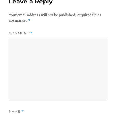
Leave a Reply
Your email address will not be published.
Required fields
are marked
*
COMMENT
*
NAME
*