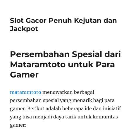
Slot Gacor Penuh Kejutan dan
Jackpot
Persembahan Spesial dari
Mataramtoto untuk Para
Gamer
mataramtoto
menawarkan berbagai
persembahan spesial yang menarik bagi para
gamer. Berikut adalah beberapa ide dan inisiatif
yang bisa menjadi daya tarik untuk komunitas
gamer: