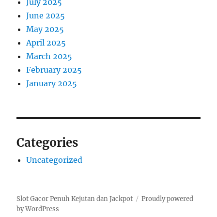
July 2025
June 2025
May 2025
April 2025
March 2025
February 2025
January 2025
Categories
Uncategorized
Slot Gacor Penuh Kejutan dan Jackpot
Proudly powered
by WordPress