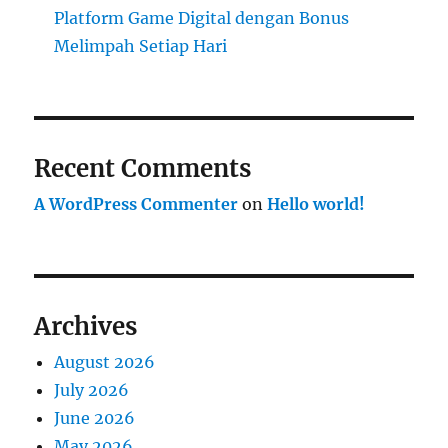
Platform Game Digital dengan Bonus
Melimpah Setiap Hari
Recent Comments
A WordPress Commenter
on
Hello world!
Archives
August 2026
July 2026
June 2026
May 2026