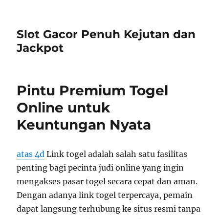
Slot Gacor Penuh Kejutan dan
Jackpot
Pintu Premium Togel
Online untuk
Keuntungan Nyata
atas 4d
Link togel adalah salah satu fasilitas
penting bagi pecinta judi online yang ingin
mengakses pasar togel secara cepat dan aman.
Dengan adanya link togel terpercaya, pemain
dapat langsung terhubung ke situs resmi tanpa