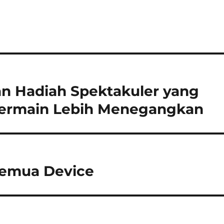
n Hadiah Spektakuler yang
ermain Lebih Menegangkan
Semua Device