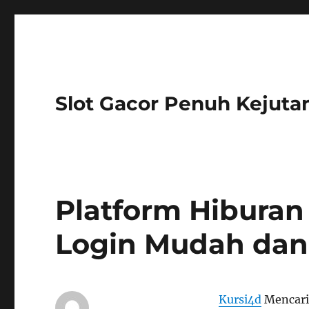
Slot Gacor Penuh Kejuta
Platform Hiburan
Login Mudah dan
Kursi4d
Mencari