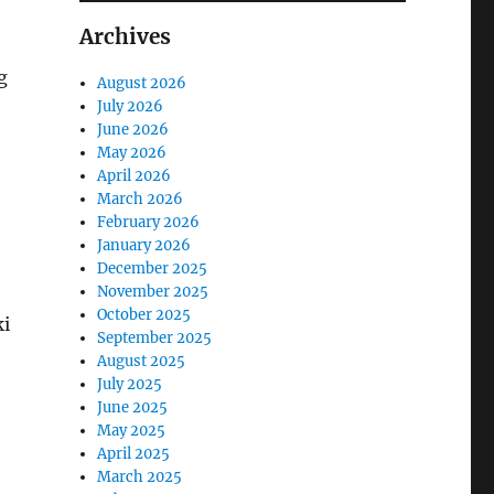
Archives
g
August 2026
July 2026
June 2026
May 2026
April 2026
March 2026
February 2026
January 2026
December 2025
November 2025
October 2025
ki
September 2025
August 2025
July 2025
June 2025
May 2025
April 2025
March 2025