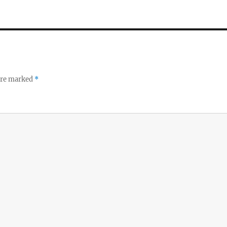
 are marked
*