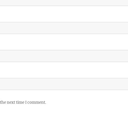
 the next time I comment.