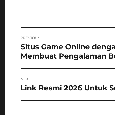
Post
PREVIOUS
navigation
Situs Game Online denga
Previous
post:
Membuat Pengalaman B
NEXT
Link Resmi 2026 Untuk 
Next
post: