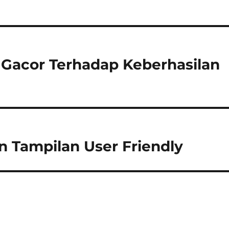
 Gacor Terhadap Keberhasilan
n Tampilan User Friendly