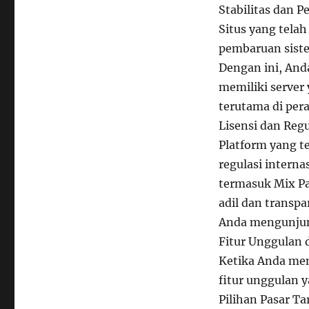
Stabilitas dan 
Situs yang tela
pembaruan siste
Dengan ini, And
memiliki server
terutama di pera
Lisensi dan Reg
Platform yang t
regulasi intern
termasuk Mix Pa
adil dan transp
Anda mengunjung
Fitur Unggulan 
Ketika Anda meng
fitur unggulan 
Pilihan Pasar T