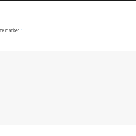
 are marked
*