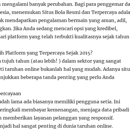
ah mengalami banyak perubahan. Bagi para penggemar d
nesia, menemukan Situs Bola Resmi dan Terpercaya adal
uk mendapatkan pengalaman bermain yang aman, adil,
an. Jika Anda sedang mencari opsi yang kredibel,
dari platform yang telah terbukti kualitasnya sejak tahun
 Platform yang Terpercaya Sejak 2015?
 tujuh tahun (atau lebih! ) dalam sektor yang sangat
rti taruhan online bukanlah hal yang mudah. Adanya situ
njukkan beberapa tanda penting yang perlu Anda
percayaan
udah lama ada biasanya memiliki pengguna setia. Ini
seringkali membayar kemenangan, menjaga data pribadi
n memberikan layanan pelanggan yang responsif.
jadi hal sangat penting di dunia taruhan online.