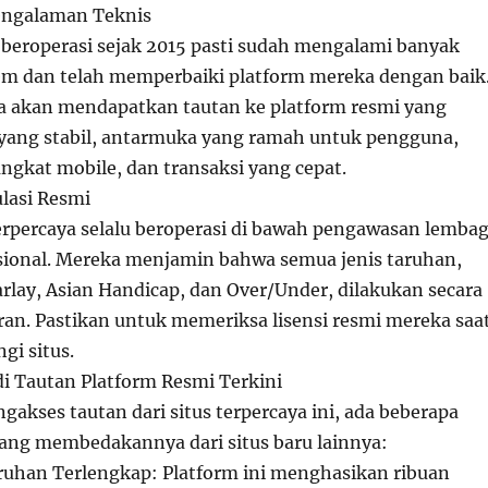
Pengalaman Teknis
h beroperasi sejak 2015 pasti sudah mengalami banyak
m dan telah memperbaiki platform mereka dengan baik
a akan mendapatkan tautan ke platform resmi yang
 yang stabil, antarmuka yang ramah untuk pengguna,
ngkat mobile, dan transaksi yang cepat.
ulasi Resmi
erpercaya selalu beroperasi di bawah pengawasan lemba
asional. Mereka menjamin bahwa semua jenis taruhan,
rlay, Asian Handicap, dan Over/Under, dilakukan secara
aran. Pastikan untuk memeriksa lisensi resmi mereka saa
i situs.
di Tautan Platform Resmi Terkini
akses tautan dari situs terpercaya ini, ada beberapa
yang membedakannya dari situs baru lainnya:
aruhan Terlengkap: Platform ini menghasikan ribuan