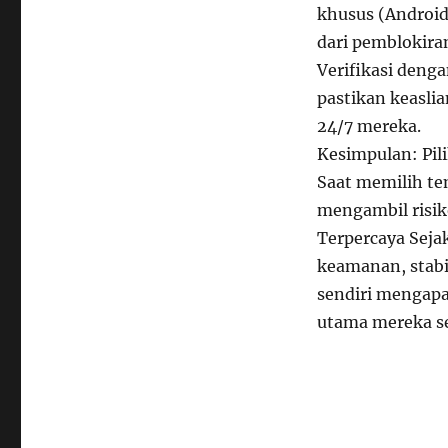
khusus (Android
dari pemblokira
Verifikasi deng
pastikan keasli
24/7 mereka.
Kesimpulan: Pil
Saat memilih te
mengambil risik
Terpercaya Seja
keamanan, stabi
sendiri mengapa
utama mereka s