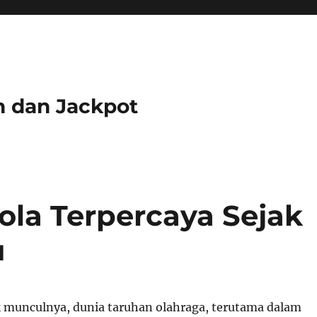
n dan Jackpot
ola Terpercaya Sejak
u
 munculnya, dunia taruhan olahraga, terutama dalam