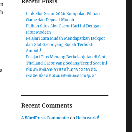
Recent Posts
an
ah
Link Slot Gacor 2026 Kumpulan Pilihan
Game dan Deposit Mudah
Pilihan Situs Slot Gacor Hari Ini Dengan
Fitur Modern
Pelajari Cara Mudah Mendapatkan Jackpot
dari Slot Gacor yang Sudah Terbukti
Ampuh!
Pelajari Tips Menang Berkelanjutan di Slot
Thailand Gacor yang Sedang Trend Saat Ini
เพิ่มประสิทธิภาพการเล่นในทุกช่วงเวลา ด้วย
s
เทคนิค สล็อต ที่เน้นผลลัพธ์และความคุ้มค่า
Recent Comments
A WordPress Commenter
on
Hello world!