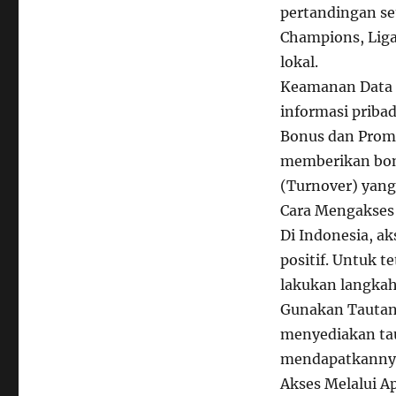
pertandingan set
Champions, Liga 
lokal.
Keamanan Data B
informasi priba
Bonus dan Promos
memberikan bonu
(Turnover) yang
Cara Mengakses 
Di Indonesia, ak
positif. Untuk t
lakukan langkah
Gunakan Tautan A
menyediakan taut
mendapatkannya 
Akses Melalui A