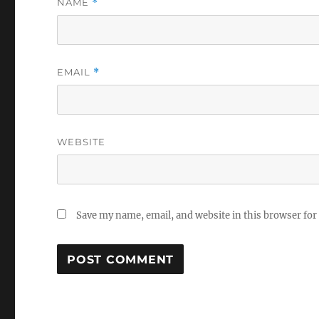
NAME
*
EMAIL
*
WEBSITE
Save my name, email, and website in this browser for