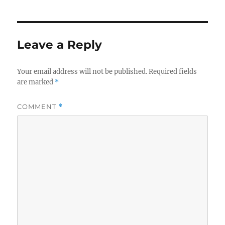
Leave a Reply
Your email address will not be published.
Required fields
are marked
*
COMMENT
*