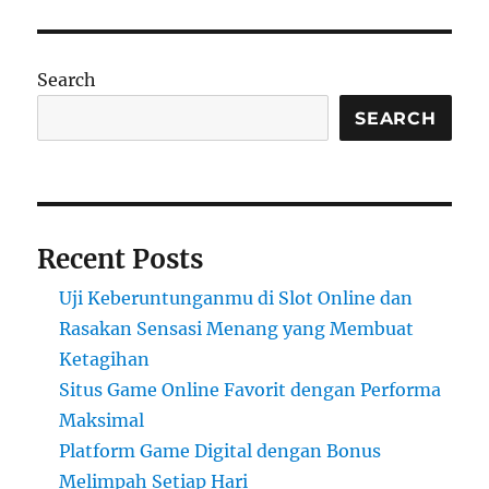
Search
SEARCH
Recent Posts
Uji Keberuntunganmu di Slot Online dan
Rasakan Sensasi Menang yang Membuat
Ketagihan
Situs Game Online Favorit dengan Performa
Maksimal
Platform Game Digital dengan Bonus
Melimpah Setiap Hari