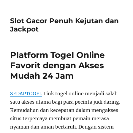
Slot Gacor Penuh Kejutan dan
Jackpot
Platform Togel Online
Favorit dengan Akses
Mudah 24 Jam
SEDAPTOGEL
Link togel online menjadi salah
satu akses utama bagi para pecinta judi daring.
Kemudahan dan kecepatan dalam mengakses
situs terpercaya membuat pemain merasa
nyaman dan aman bertaruh. Dengan sistem