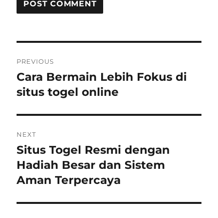
Post
PREVIOUS
navigation
Cara Bermain Lebih Fokus di
Previous
post:
situs togel online
NEXT
Situs Togel Resmi dengan
Next
post:
Hadiah Besar dan Sistem
Aman Terpercaya