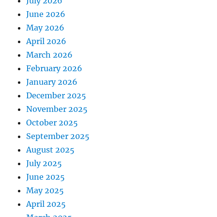
July 2026
June 2026
May 2026
April 2026
March 2026
February 2026
January 2026
December 2025
November 2025
October 2025
September 2025
August 2025
July 2025
June 2025
May 2025
April 2025