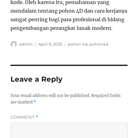
kode. Oleh karena itu, pemahaman yang
mendalam tentang pohon 4D dan cara kerjanya
sangat penting bagi para profesional di bidang
pengembangan perangkat lunak modern.
Author
Posted
Tags
admin
April 9, 2025
pohon 4d
,
pohon4d
on
Leave a Reply
Your email address will not be published.
Required fields
are marked
*
COMMENT
*