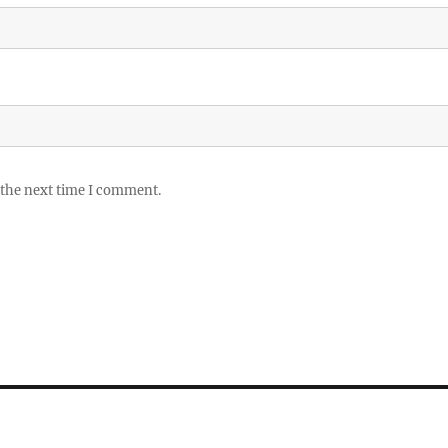
 the next time I comment.