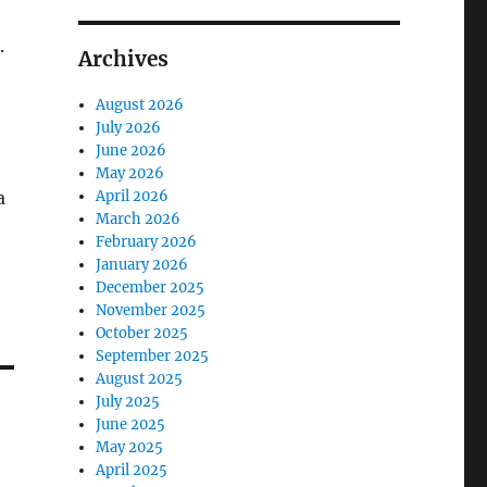
.
Archives
August 2026
July 2026
June 2026
May 2026
a
April 2026
March 2026
February 2026
January 2026
December 2025
November 2025
October 2025
September 2025
August 2025
July 2025
June 2025
May 2025
April 2025