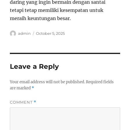
daring yang ingin bermain dengan santai
tetapi tetap memiliki kesempatan untuk
meraih keuntungan besar.
Author
Posted
admin
October 5, 2025
on
Leave a Reply
Your email address will not be published.
Required fields
are marked
*
COMMENT
*