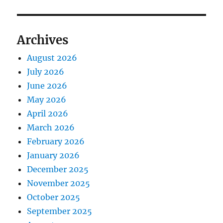
Archives
August 2026
July 2026
June 2026
May 2026
April 2026
March 2026
February 2026
January 2026
December 2025
November 2025
October 2025
September 2025