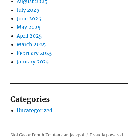
August 2025
July 2025
June 2025
May 2025
April 2025
March 2025
February 2025
January 2025
Categories
Uncategorized
Slot Gacor Penuh Kejutan dan Jackpot
Proudly powered