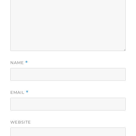
NAME
*
EMAIL
*
WEBSITE