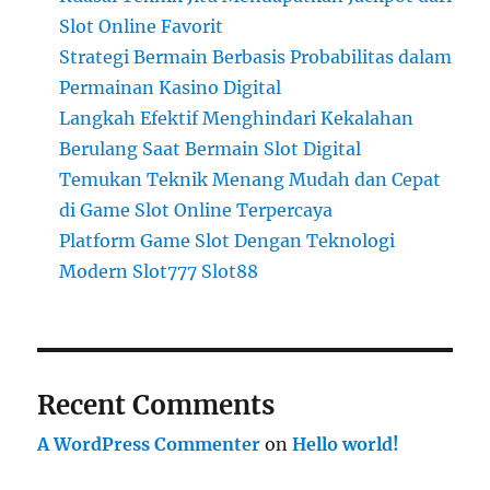
Slot Online Favorit
Strategi Bermain Berbasis Probabilitas dalam
Permainan Kasino Digital
Langkah Efektif Menghindari Kekalahan
Berulang Saat Bermain Slot Digital
Temukan Teknik Menang Mudah dan Cepat
di Game Slot Online Terpercaya
Platform Game Slot Dengan Teknologi
Modern Slot777 Slot88
Recent Comments
A WordPress Commenter
on
Hello world!