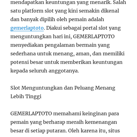
mendapatkan keuntungan yang menarik. Salah
satu platform slot yang kini semakin dikenal
dan banyak dipilih oleh pemain adalah
gemerlaptoto
. Diakui sebagai portal slot yang
menguntungkan hari ini, GEMERLAPTOTO
menyediakan pengalaman bermain yang
sederhana untuk menang, aman, dan memiliki
potensi besar untuk memberikan keuntungan
kepada seluruh anggotanya.
Slot Menguntungkan dan Peluang Menang
Lebih Tinggi
GEMERLAPTOTO memahami keinginan para
pemain yang berharap meraih kemenangan
besar di setiap putaran. Oleh karena itu, situs