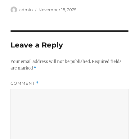
Author
Posted
admin
November 18, 2025
on
Leave a Reply
Your email address will not be published.
Required fields
are marked
*
COMMENT
*