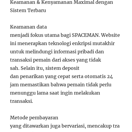
Keamanan & Kenyamanan Maximal dengan
Sistem Terbaru
Keamanan data
menjadi fokus utama bagi SPACEMAN. Website
ini menerapkan teknologi enkripsi mutakhir
untuk melindungi informasi pribadi dan
transaksi pemain dari akses yang tidak
sah. Selain itu, sistem deposit
dan penarikan yang cepat serta otomatis 24
jam memastikan bahwa pemain tidak perlu
menunggu lama saat ingin melakukan
transaksi.
Metode pembayaran
yang ditawarkan juga bervariasi, mencakup tra