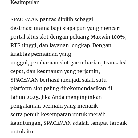
Kesimpulan
SPACEMAN pantas dipilih sebagai
destinasi utama bagi siapa pun yang mencari
portal situs slot dengan peluang Maxwin 100%,
RTP tinggi, dan layanan lengkap. Dengan
kualitas permainan yang
unggul, pembaruan slot gacor harian, transaksi
cepat, dan keamanan yang terjamin,
SPACEMAN berhasil menjadi salah satu
platform slot paling direkomendasikan di
tahun 2025. Jika Anda menginginkan
pengalaman bermain yang menarik
serta penuh kesempatan untuk meraih
keuntungan, SPACEMAN adalah tempat terbaik
untuk itu.