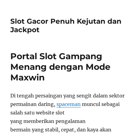
Slot Gacor Penuh Kejutan dan
Jackpot
Portal Slot Gampang
Menang dengan Mode
Maxwin
Di tengah persaingan yang sengit dalam sektor
permainan daring,
spaceman
muncul sebagai
salah satu website slot
yang memberikan pengalaman
bermain yang stabil, cepat, dan kaya akan