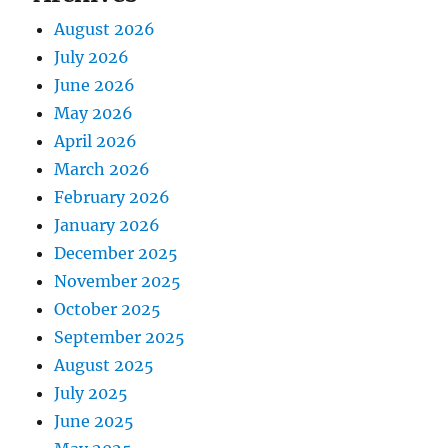
August 2026
July 2026
June 2026
May 2026
April 2026
March 2026
February 2026
January 2026
December 2025
November 2025
October 2025
September 2025
August 2025
July 2025
June 2025