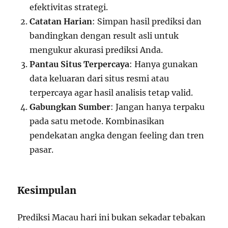
efektivitas strategi.
Catatan Harian
: Simpan hasil prediksi dan
bandingkan dengan result asli untuk
mengukur akurasi prediksi Anda.
Pantau Situs Terpercaya
: Hanya gunakan
data keluaran dari situs resmi atau
terpercaya agar hasil analisis tetap valid.
Gabungkan Sumber
: Jangan hanya terpaku
pada satu metode. Kombinasikan
pendekatan angka dengan feeling dan tren
pasar.
Kesimpulan
Prediksi Macau hari ini bukan sekadar tebakan