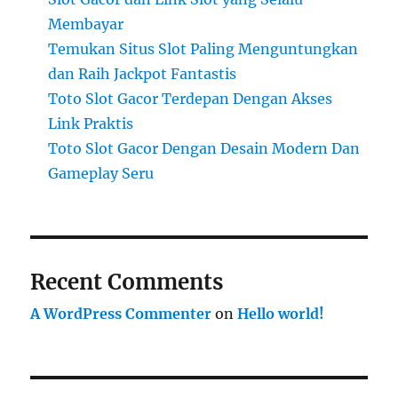
Membayar
Temukan Situs Slot Paling Menguntungkan
dan Raih Jackpot Fantastis
Toto Slot Gacor Terdepan Dengan Akses
Link Praktis
Toto Slot Gacor Dengan Desain Modern Dan
Gameplay Seru
Recent Comments
A WordPress Commenter
on
Hello world!