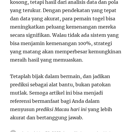
kosong, tetapi hasil dari analisis data dan pola
yang terukur. Dengan pendekatan yang tepat
dan data yang akurat, para pemain togel bisa
meningkatkan peluang kemenangan mereka
secara signifikan. Walau tidak ada sistem yang
bisa menjamin kemenangan 100%, strategi
yang matang akan memperbesar kemungkinan
meraih hasil yang memuaskan.
Tetaplah bijak dalam bermain, dan jadikan
prediksi sebagai alat bantu, bukan patokan
mutlak. Semoga artikel ini bisa menjadi
referensi bermanfaat bagi Anda dalam
menyusun
prediksi Macau hari ini
yang lebih
akurat dan bertanggung jawab.