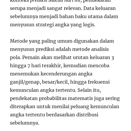
konteks
prediksi Macau hari ini
, pendekatan
serupa menjadi sangat relevan. Data keluaran
sebelumnya menjadi bahan baku utama dalam
menyusun strategi angka yang logis.
Metode yang paling umum digunakan dalam
menyusun prediksi adalah metode analisis
pola. Pemain akan melihat urutan keluaran 3
hingga 7 hari terakhir, kemudian mencoba
menemukan kecenderungan angka
ganjil/genap, besar/kecil, hingga frekuensi
kemunculan angka tertentu. Selain itu,
pendekatan probabilitas matematis juga sering
diterapkan untuk menilai peluang kemunculan
angka tertentu berdasarkan distribusi
sebelumnya.