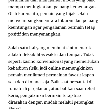
permainan dan manajemen modal yang baik
mampu meningkatkan peluang kemenangan.
Oleh karena itu, pemain yang bijak selalu
menyeimbangkan antara hiburan dan peluang
keuntungan agar pengalaman bermain tetap
positif dan menyenangkan.
Salah satu hal yang membuat
slot
menarik
adalah fleksibilitas waktu dan tempat. Tidak
seperti kasino konvensional yang memerlukan
kehadiran fisik,
judi online
memungkinkan
pemain menikmati permainan favorit kapan
saja dan di mana saja. Baik saat bersantai di
rumah, di perjalanan, atau bahkan saat rehat
kerja, pengalaman bermain tetap bisa
dirasakan dengan mudah melalui perangkat