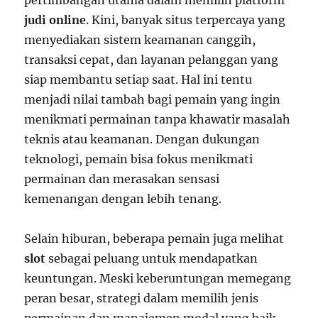
pertimbangan utama dalam memilih platform
judi online
. Kini, banyak situs terpercaya yang
menyediakan sistem keamanan canggih,
transaksi cepat, dan layanan pelanggan yang
siap membantu setiap saat. Hal ini tentu
menjadi nilai tambah bagi pemain yang ingin
menikmati permainan tanpa khawatir masalah
teknis atau keamanan. Dengan dukungan
teknologi, pemain bisa fokus menikmati
permainan dan merasakan sensasi
kemenangan dengan lebih tenang.
Selain hiburan, beberapa pemain juga melihat
slot
sebagai peluang untuk mendapatkan
keuntungan. Meski keberuntungan memegang
peran besar, strategi dalam memilih jenis