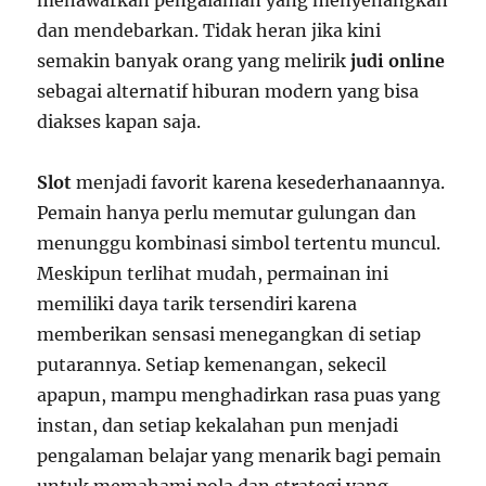
menawarkan pengalaman yang menyenangkan
dan mendebarkan. Tidak heran jika kini
semakin banyak orang yang melirik
judi online
sebagai alternatif hiburan modern yang bisa
diakses kapan saja.
Slot
menjadi favorit karena kesederhanaannya.
Pemain hanya perlu memutar gulungan dan
menunggu kombinasi simbol tertentu muncul.
Meskipun terlihat mudah, permainan ini
memiliki daya tarik tersendiri karena
memberikan sensasi menegangkan di setiap
putarannya. Setiap kemenangan, sekecil
apapun, mampu menghadirkan rasa puas yang
instan, dan setiap kekalahan pun menjadi
pengalaman belajar yang menarik bagi pemain