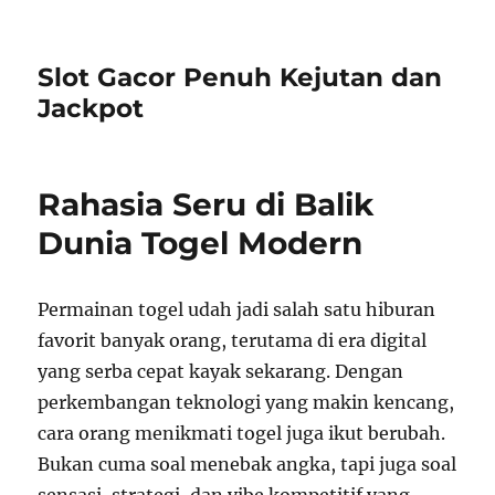
Slot Gacor Penuh Kejutan dan
Jackpot
Rahasia Seru di Balik
Dunia Togel Modern
Permainan togel udah jadi salah satu hiburan
favorit banyak orang, terutama di era digital
yang serba cepat kayak sekarang. Dengan
perkembangan teknologi yang makin kencang,
cara orang menikmati togel juga ikut berubah.
Bukan cuma soal menebak angka, tapi juga soal