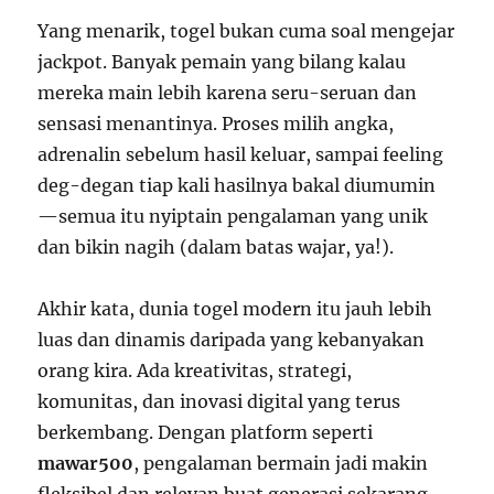
Yang menarik, togel bukan cuma soal mengejar
jackpot. Banyak pemain yang bilang kalau
mereka main lebih karena seru-seruan dan
sensasi menantinya. Proses milih angka,
adrenalin sebelum hasil keluar, sampai feeling
deg-degan tiap kali hasilnya bakal diumumin
—semua itu nyiptain pengalaman yang unik
dan bikin nagih (dalam batas wajar, ya!).
Akhir kata, dunia togel modern itu jauh lebih
luas dan dinamis daripada yang kebanyakan
orang kira. Ada kreativitas, strategi,
komunitas, dan inovasi digital yang terus
berkembang. Dengan platform seperti
mawar500
, pengalaman bermain jadi makin