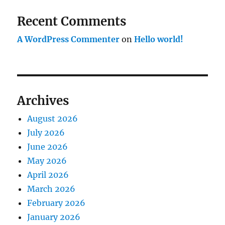
Recent Comments
A WordPress Commenter
on
Hello world!
Archives
August 2026
July 2026
June 2026
May 2026
April 2026
March 2026
February 2026
January 2026