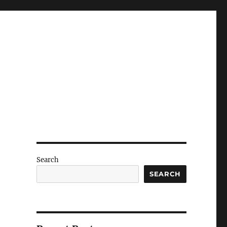
Search
SEARCH