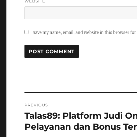
WEBSITE
Save my name, email, and website in this browser for
Post
PREVIOUS
navigation
Talas89: Platform Judi O
Previous
post:
Pelayanan dan Bonus Ter