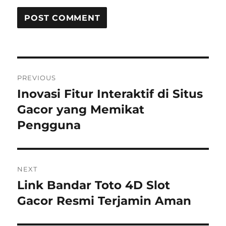
Post
PREVIOUS
navigation
Inovasi Fitur Interaktif di Situs
Previous
post:
Gacor yang Memikat
Pengguna
NEXT
Link Bandar Toto 4D Slot
Next
post:
Gacor Resmi Terjamin Aman