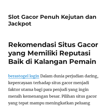
Slot Gacor Penuh Kejutan dan
Jackpot
Rekomendasi Situs Gacor
yang Memiliki Reputasi
Baik di Kalangan Pemain
berastogel login
Dalam dunia perjudian daring,
kepercayaan terhadap situs gacor menjadi
faktor utama bagi para penjudi yang ingin
meraih kemenangan besar. Pilihan situs gacor
yang tepat mampu meningkatkan peluang