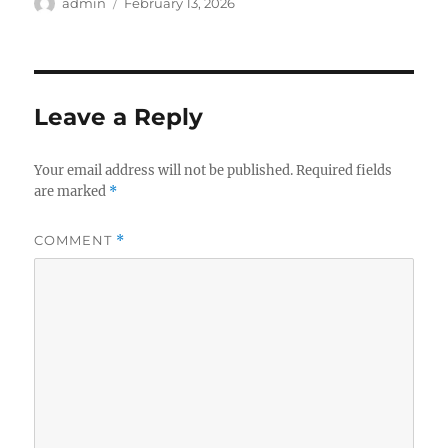
Author
Posted
admin
February 13, 2026
on
Leave a Reply
Your email address will not be published.
Required fields
are marked
*
COMMENT
*