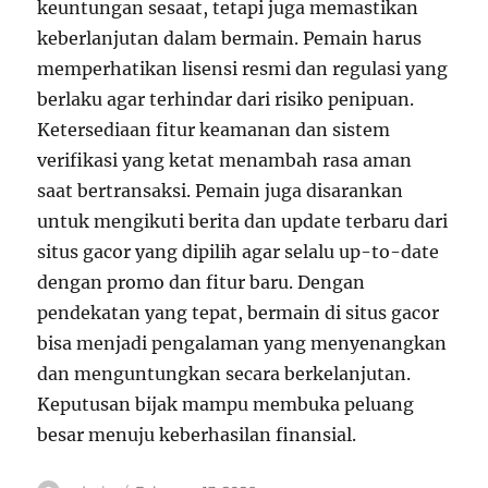
keuntungan sesaat, tetapi juga memastikan
keberlanjutan dalam bermain. Pemain harus
memperhatikan lisensi resmi dan regulasi yang
berlaku agar terhindar dari risiko penipuan.
Ketersediaan fitur keamanan dan sistem
verifikasi yang ketat menambah rasa aman
saat bertransaksi. Pemain juga disarankan
untuk mengikuti berita dan update terbaru dari
situs gacor yang dipilih agar selalu up-to-date
dengan promo dan fitur baru. Dengan
pendekatan yang tepat, bermain di situs gacor
bisa menjadi pengalaman yang menyenangkan
dan menguntungkan secara berkelanjutan.
Keputusan bijak mampu membuka peluang
besar menuju keberhasilan finansial.