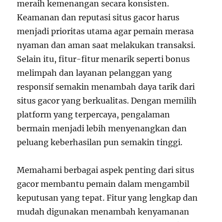
meraih kemenangan secara konsisten.
Keamanan dan reputasi situs gacor harus
menjadi prioritas utama agar pemain merasa
nyaman dan aman saat melakukan transaksi.
Selain itu, fitur-fitur menarik seperti bonus
melimpah dan layanan pelanggan yang
responsif semakin menambah daya tarik dari
situs gacor yang berkualitas. Dengan memilih
platform yang terpercaya, pengalaman
bermain menjadi lebih menyenangkan dan
peluang keberhasilan pun semakin tinggi.
Memahami berbagai aspek penting dari situs
gacor membantu pemain dalam mengambil
keputusan yang tepat. Fitur yang lengkap dan
mudah digunakan menambah kenyamanan