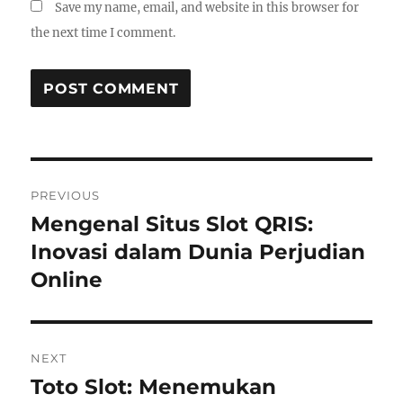
Save my name, email, and website in this browser for
the next time I comment.
Post
PREVIOUS
navigation
Mengenal Situs Slot QRIS:
Previous
post:
Inovasi dalam Dunia Perjudian
Online
NEXT
Toto Slot: Menemukan
Next