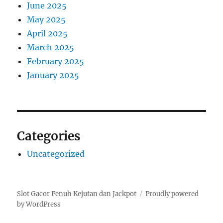
June 2025
May 2025
April 2025
March 2025
February 2025
January 2025
Categories
Uncategorized
Slot Gacor Penuh Kejutan dan Jackpot
Proudly powered
by WordPress