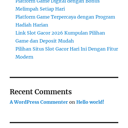
Platform Game Digital dengan Bonus
Melimpah Setiap Hari
Platform Game Terpercaya dengan Program
Hadiah Harian
Link Slot Gacor 2026 Kumpulan Pilihan
Game dan Deposit Mudah
Pilihan Situs Slot Gacor Hari Ini Dengan Fitur
Modern
Recent Comments
A WordPress Commenter
on
Hello world!