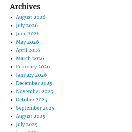
Archives
August 2026
July 2026
June 2026
May 2026
April 2026
March 2026
February 2026
January 2026
December 2025
November 2025
October 2025
September 2025
August 2025
July 2025