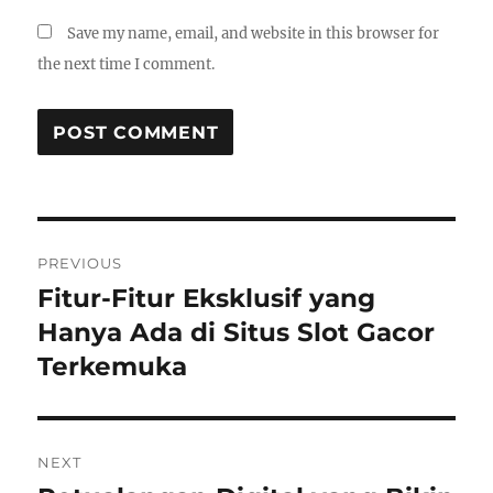
Save my name, email, and website in this browser for
the next time I comment.
Post
PREVIOUS
navigation
Fitur-Fitur Eksklusif yang
Previous
post:
Hanya Ada di Situs Slot Gacor
Terkemuka
NEXT