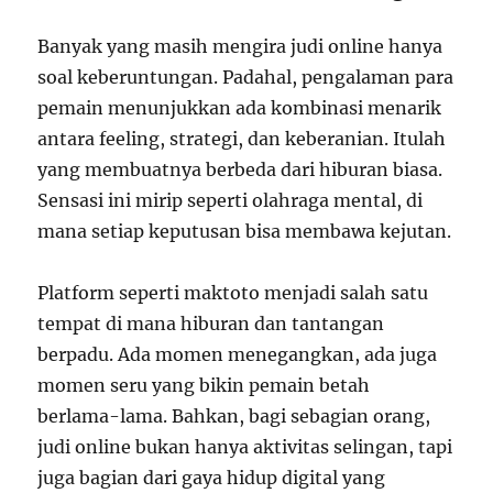
Banyak yang masih mengira judi online hanya
soal keberuntungan. Padahal, pengalaman para
pemain menunjukkan ada kombinasi menarik
antara feeling, strategi, dan keberanian. Itulah
yang membuatnya berbeda dari hiburan biasa.
Sensasi ini mirip seperti olahraga mental, di
mana setiap keputusan bisa membawa kejutan.
Platform seperti maktoto menjadi salah satu
tempat di mana hiburan dan tantangan
berpadu. Ada momen menegangkan, ada juga
momen seru yang bikin pemain betah
berlama-lama. Bahkan, bagi sebagian orang,
judi online bukan hanya aktivitas selingan, tapi
juga bagian dari gaya hidup digital yang