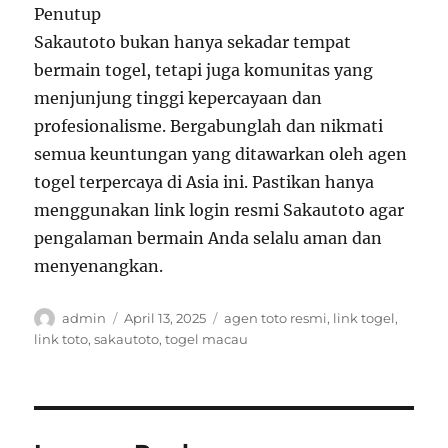
Penutup
Sakautoto bukan hanya sekadar tempat
bermain togel, tetapi juga komunitas yang
menjunjung tinggi kepercayaan dan
profesionalisme. Bergabunglah dan nikmati
semua keuntungan yang ditawarkan oleh agen
togel terpercaya di Asia ini. Pastikan hanya
menggunakan link login resmi Sakautoto agar
pengalaman bermain Anda selalu aman dan
menyenangkan.
Author
Posted
Tags
admin
April 13, 2025
agen toto resmi
,
link togel
,
on
link toto
,
sakautoto
,
togel macau