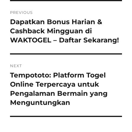
Post
PREVIOUS
navigation
Dapatkan Bonus Harian &
Previous
post:
Cashback Mingguan di
WAKTOGEL – Daftar Sekarang!
NEXT
Tempototo: Platform Togel
Next
post:
Online Terpercaya untuk
Pengalaman Bermain yang
Menguntungkan