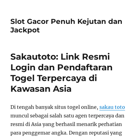
Slot Gacor Penuh Kejutan dan
Jackpot
Sakautoto: Link Resmi
Login dan Pendaftaran
Togel Terpercaya di
Kawasan Asia
Di tengah banyak situs togel online,
sakau toto
muncul sebagai salah satu agen terpercaya dan
resmi di Asia yang berhasil menarik perhatian
para penggemar angka. Dengan reputasi yang