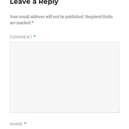
Leave a Reply
Your email address will not be published.
Required fields
are marked
*
COMMENT
*
NAME
*