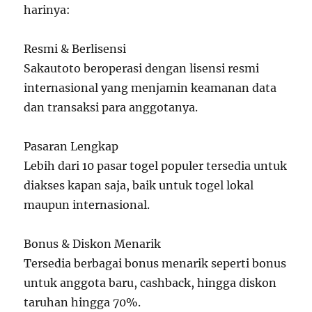
harinya:
Resmi & Berlisensi
Sakautoto beroperasi dengan lisensi resmi
internasional yang menjamin keamanan data
dan transaksi para anggotanya.
Pasaran Lengkap
Lebih dari 10 pasar togel populer tersedia untuk
diakses kapan saja, baik untuk togel lokal
maupun internasional.
Bonus & Diskon Menarik
Tersedia berbagai bonus menarik seperti bonus
untuk anggota baru, cashback, hingga diskon
taruhan hingga 70%.