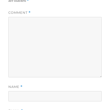
are marked
*
COMMENT
*
NAME
*