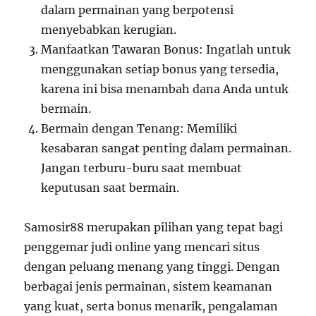
dalam permainan yang berpotensi
menyebabkan kerugian.
Manfaatkan Tawaran Bonus: Ingatlah untuk
menggunakan setiap bonus yang tersedia,
karena ini bisa menambah dana Anda untuk
bermain.
Bermain dengan Tenang: Memiliki
kesabaran sangat penting dalam permainan.
Jangan terburu-buru saat membuat
keputusan saat bermain.
Samosir88 merupakan pilihan yang tepat bagi
penggemar judi online yang mencari situs
dengan peluang menang yang tinggi. Dengan
berbagai jenis permainan, sistem keamanan
yang kuat, serta bonus menarik, pengalaman