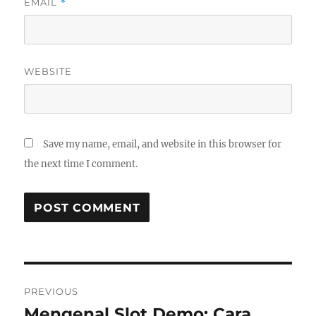
EMAIL
*
WEBSITE
Save my name, email, and website in this browser for
the next time I comment.
Post
PREVIOUS
navigation
Mengenal Slot Demo: Cara
Previous