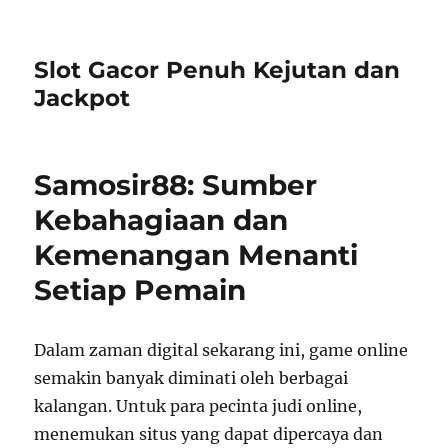
Slot Gacor Penuh Kejutan dan
Jackpot
Samosir88: Sumber
Kebahagiaan dan
Kemenangan Menanti
Setiap Pemain
Dalam zaman digital sekarang ini, game online
semakin banyak diminati oleh berbagai
kalangan. Untuk para pecinta judi online,
menemukan situs yang dapat dipercaya dan