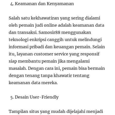
Keamanan dan Kenyamanan
Salah satu kekhawatiran yang sering dialami
oleh pemain judi online adalah keamanan data
dan transaksi. Samosir88 menggunakan
teknologi enkripsi canggih untuk melindungi
informasi pribadi dan keuangan pemain. Selain
itu, layanan customer service yang responsif
siap membantu pemain jika mengalami
masalah. Dengan cara ini, pemain bisa bermain
dengan tenang tanpa khawatir tentang
keamanan data mereka.
Desain User-Friendly
Tampilan situs yang mudah dijelajahi menjadi