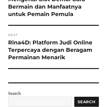
post:
Bermain dan Manfaatnya
untuk Pemain Pemula
NEXT
Rina4D: Platform Judi Online
Next
post:
Terpercaya dengan Beragam
Permainan Menarik
Search
SEARCH