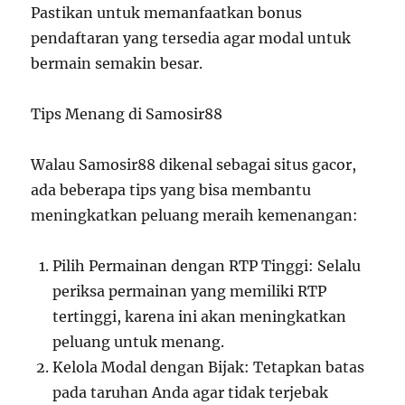
Pastikan untuk memanfaatkan bonus
pendaftaran yang tersedia agar modal untuk
bermain semakin besar.
Tips Menang di Samosir88
Walau Samosir88 dikenal sebagai situs gacor,
ada beberapa tips yang bisa membantu
meningkatkan peluang meraih kemenangan:
Pilih Permainan dengan RTP Tinggi: Selalu
periksa permainan yang memiliki RTP
tertinggi, karena ini akan meningkatkan
peluang untuk menang.
Kelola Modal dengan Bijak: Tetapkan batas
pada taruhan Anda agar tidak terjebak