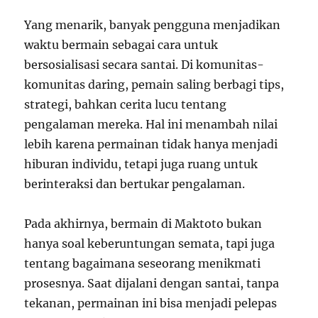
Yang menarik, banyak pengguna menjadikan
waktu bermain sebagai cara untuk
bersosialisasi secara santai. Di komunitas-
komunitas daring, pemain saling berbagi tips,
strategi, bahkan cerita lucu tentang
pengalaman mereka. Hal ini menambah nilai
lebih karena permainan tidak hanya menjadi
hiburan individu, tetapi juga ruang untuk
berinteraksi dan bertukar pengalaman.
Pada akhirnya, bermain di Maktoto bukan
hanya soal keberuntungan semata, tapi juga
tentang bagaimana seseorang menikmati
prosesnya. Saat dijalani dengan santai, tanpa
tekanan, permainan ini bisa menjadi pelepas