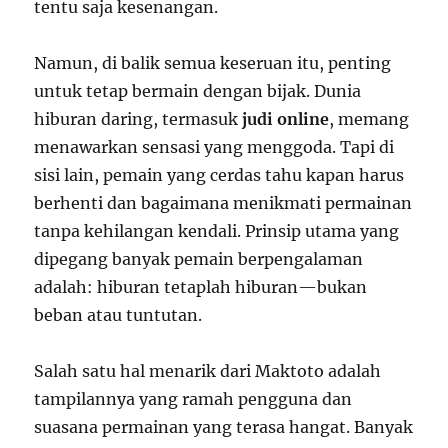
tentu saja kesenangan.
Namun, di balik semua keseruan itu, penting
untuk tetap bermain dengan bijak. Dunia
hiburan daring, termasuk
judi online
, memang
menawarkan sensasi yang menggoda. Tapi di
sisi lain, pemain yang cerdas tahu kapan harus
berhenti dan bagaimana menikmati permainan
tanpa kehilangan kendali. Prinsip utama yang
dipegang banyak pemain berpengalaman
adalah: hiburan tetaplah hiburan—bukan
beban atau tuntutan.
Salah satu hal menarik dari Maktoto adalah
tampilannya yang ramah pengguna dan
suasana permainan yang terasa hangat. Banyak