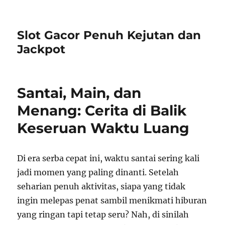
Slot Gacor Penuh Kejutan dan
Jackpot
Santai, Main, dan
Menang: Cerita di Balik
Keseruan Waktu Luang
Di era serba cepat ini, waktu santai sering kali
jadi momen yang paling dinanti. Setelah
seharian penuh aktivitas, siapa yang tidak
ingin melepas penat sambil menikmati hiburan
yang ringan tapi tetap seru? Nah, di sinilah