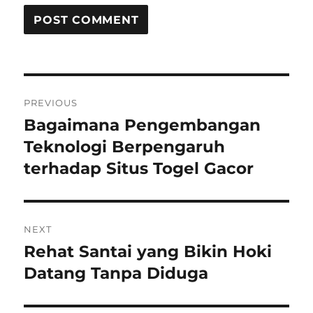
Post
PREVIOUS
navigation
Bagaimana Pengembangan
Previous
post:
Teknologi Berpengaruh
terhadap Situs Togel Gacor
NEXT
Rehat Santai yang Bikin Hoki
Next
post:
Datang Tanpa Diduga