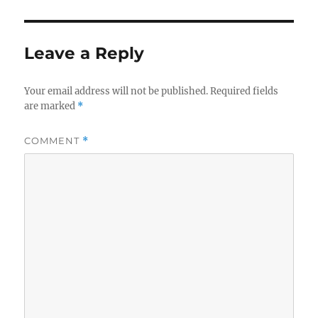
Leave a Reply
Your email address will not be published.
Required fields
are marked
*
COMMENT
*