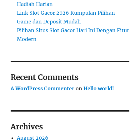
Hadiah Harian
Link Slot Gacor 2026 Kumpulan Pilihan
Game dan Deposit Mudah
Pilihan Situs Slot Gacor Hari Ini Dengan Fitur
Modern
Recent Comments
A WordPress Commenter
on
Hello world!
Archives
August 2026