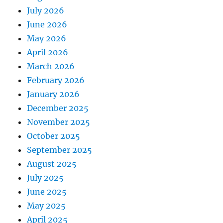
July 2026
June 2026
May 2026
April 2026
March 2026
February 2026
January 2026
December 2025
November 2025
October 2025
September 2025
August 2025
July 2025
June 2025
May 2025
April 2025