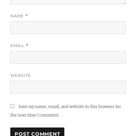
NAME
*
EMAIL
*
WEBSITE
Save my name, email, and website in this browser for
the next time I comment.