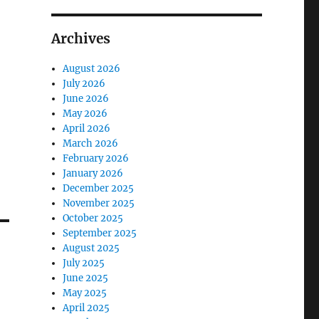
Archives
August 2026
July 2026
June 2026
May 2026
April 2026
March 2026
February 2026
January 2026
December 2025
November 2025
October 2025
September 2025
August 2025
July 2025
June 2025
May 2025
April 2025