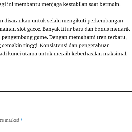
tegi ini membantu menjaga kestabilan saat bermain.
n disarankan untuk selalu mengikuti perkembangan
mainan slot gacor. Banyak fitur baru dan bonus menarik
n pengembang game. Dengan memahami tren terbaru,
semakin tinggi. Konsistensi dan pengetahuan
di kunci utama untuk meraih keberhasilan maksimal.
 are marked
*