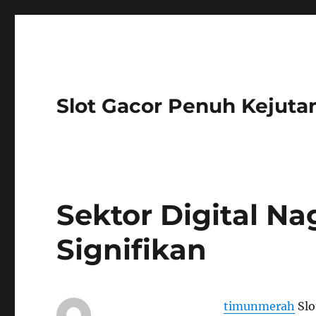
Slot Gacor Penuh Kejuta
Sektor Digital N
Signifikan
timunmerah
Slo