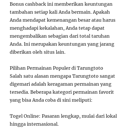
Bonus cashback ini memberikan keuntungan
tambahan setiap kali Anda bermain. Apakah
Anda mendapat kemenangan besar atau harus
menghadapi kekalahan, Anda tetap dapat
mengembalikan sebagian dari total taruhan
Anda. Ini merupakan keuntungan yang jarang
diberikan oleh situs lain.
Pilihan Permainan Populer di Tarungtoto
Salah satu alasan mengapa Tarungtoto sangat
digemari adalah keragaman permainan yang
tersedia. Beberapa kategori permainan favorit
yang bisa Anda coba di sini meliputi:
Togel Online: Pasaran lengkap, mulai dari lokal
hingga internasional.