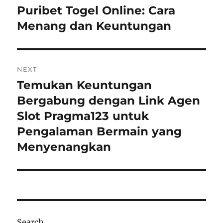
post:
Puribet Togel Online: Cara
Menang dan Keuntungan
NEXT
Temukan Keuntungan
Next
post:
Bergabung dengan Link Agen
Slot Pragma123 untuk
Pengalaman Bermain yang
Menyenangkan
Search