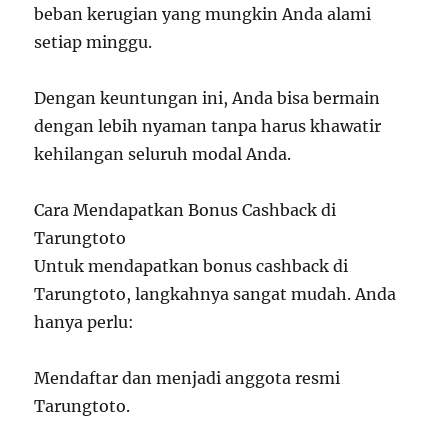
beban kerugian yang mungkin Anda alami
setiap minggu.
Dengan keuntungan ini, Anda bisa bermain
dengan lebih nyaman tanpa harus khawatir
kehilangan seluruh modal Anda.
Cara Mendapatkan Bonus Cashback di
Tarungtoto
Untuk mendapatkan bonus cashback di
Tarungtoto, langkahnya sangat mudah. Anda
hanya perlu:
Mendaftar dan menjadi anggota resmi
Tarungtoto.