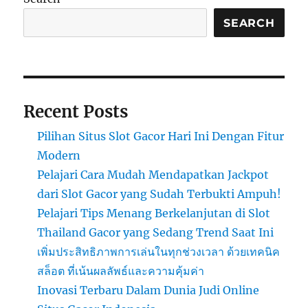
SEARCH
Recent Posts
Pilihan Situs Slot Gacor Hari Ini Dengan Fitur
Modern
Pelajari Cara Mudah Mendapatkan Jackpot
dari Slot Gacor yang Sudah Terbukti Ampuh!
Pelajari Tips Menang Berkelanjutan di Slot
Thailand Gacor yang Sedang Trend Saat Ini
เพิ่มประสิทธิภาพการเล่นในทุกช่วงเวลา ด้วยเทคนิค
สล็อต ที่เน้นผลลัพธ์และความคุ้มค่า
Inovasi Terbaru Dalam Dunia Judi Online