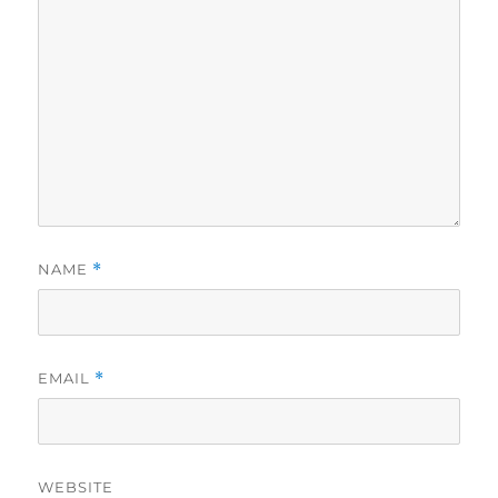
NAME
*
EMAIL
*
WEBSITE