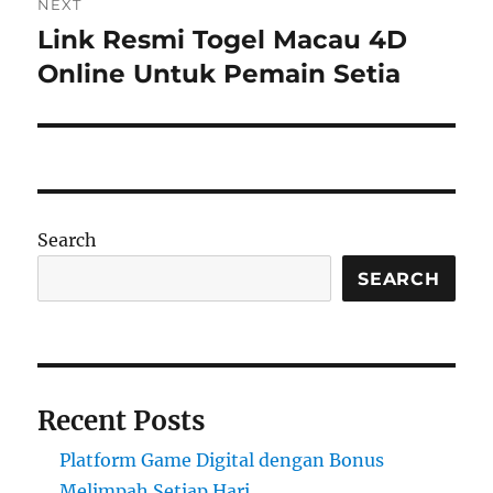
NEXT
Link Resmi Togel Macau 4D
Next
post:
Online Untuk Pemain Setia
Search
SEARCH
Recent Posts
Platform Game Digital dengan Bonus
Melimpah Setiap Hari