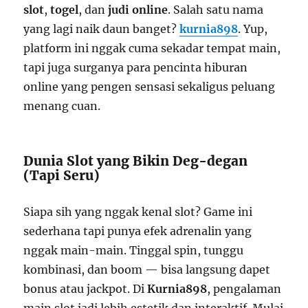
slot
,
togel
, dan
judi online
. Salah satu nama
yang lagi naik daun banget?
kurnia898
. Yup,
platform ini nggak cuma sekadar tempat main,
tapi juga surganya para pencinta hiburan
online yang pengen sensasi sekaligus peluang
menang cuan.
Dunia Slot yang Bikin Deg-degan
(Tapi Seru)
Siapa sih yang nggak kenal slot? Game ini
sederhana tapi punya efek adrenalin yang
nggak main-main. Tinggal spin, tunggu
kombinasi, dan boom — bisa langsung dapet
bonus atau jackpot. Di
Kurnia898
, pengalaman