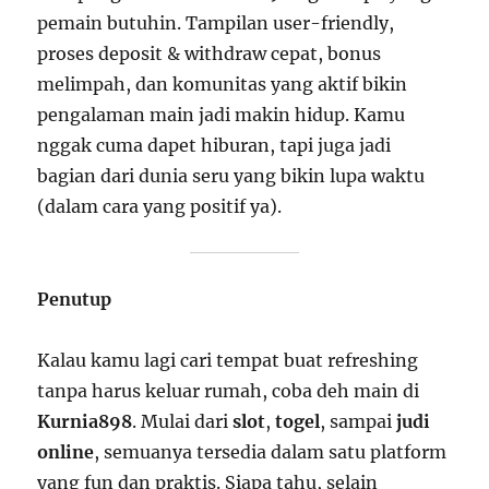
pemain butuhin. Tampilan user-friendly,
proses deposit & withdraw cepat, bonus
melimpah, dan komunitas yang aktif bikin
pengalaman main jadi makin hidup. Kamu
nggak cuma dapet hiburan, tapi juga jadi
bagian dari dunia seru yang bikin lupa waktu
(dalam cara yang positif ya).
Penutup
Kalau kamu lagi cari tempat buat refreshing
tanpa harus keluar rumah, coba deh main di
Kurnia898
. Mulai dari
slot
,
togel
, sampai
judi
online
, semuanya tersedia dalam satu platform
yang fun dan praktis. Siapa tahu, selain