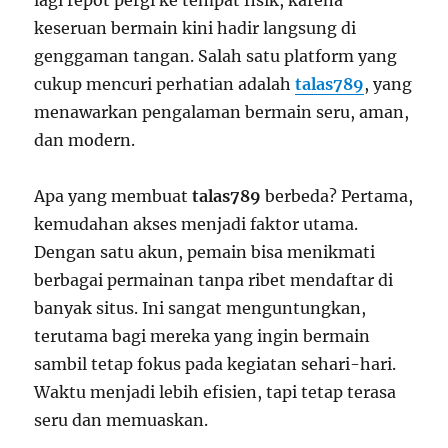
lagi repot pergi ke tempat fisik, karena
keseruan bermain kini hadir langsung di
genggaman tangan. Salah satu platform yang
cukup mencuri perhatian adalah
talas789
, yang
menawarkan pengalaman bermain seru, aman,
dan modern.
Apa yang membuat
talas789
berbeda? Pertama,
kemudahan akses menjadi faktor utama.
Dengan satu akun, pemain bisa menikmati
berbagai permainan tanpa ribet mendaftar di
banyak situs. Ini sangat menguntungkan,
terutama bagi mereka yang ingin bermain
sambil tetap fokus pada kegiatan sehari-hari.
Waktu menjadi lebih efisien, tapi tetap terasa
seru dan memuaskan.