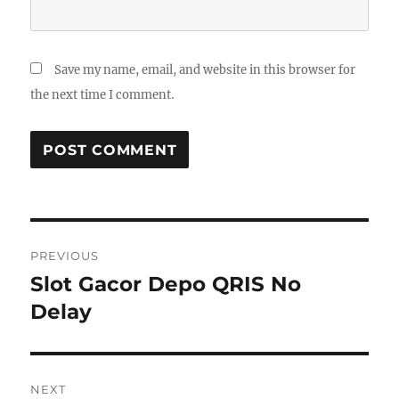
Save my name, email, and website in this browser for
the next time I comment.
Post
PREVIOUS
navigation
Slot Gacor Depo QRIS No
Previous
post:
Delay
NEXT