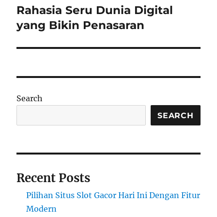
Rahasia Seru Dunia Digital
Next
post:
yang Bikin Penasaran
Search
SEARCH
Recent Posts
Pilihan Situs Slot Gacor Hari Ini Dengan Fitur
Modern