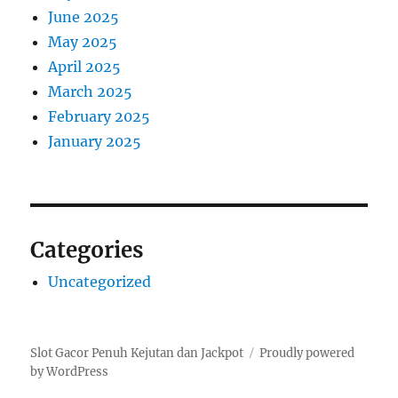
June 2025
May 2025
April 2025
March 2025
February 2025
January 2025
Categories
Uncategorized
Slot Gacor Penuh Kejutan dan Jackpot
Proudly powered
by WordPress