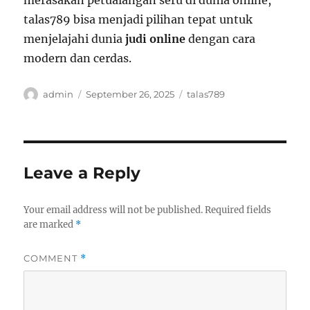
merasakan petualangan seru di dunia online,
talas789 bisa menjadi pilihan tepat untuk
menjelajahi dunia
judi online
dengan cara
modern dan cerdas.
Author
Posted
Tags
admin
September 26, 2025
talas789
on
Leave a Reply
Your email address will not be published.
Required fields
are marked
*
COMMENT
*