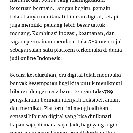
menarik dan bonus yang meningkatkan
keseruan bermain. Dengan begitu, pemain
tidak hanya menikmati hiburan digital, tetapi
juga memiliki peluang lebih besar untuk
menang. Kombinasi inovasi, keamanan, dan
ragam permainan membuat talas789 menonjol
sebagai salah satu platform terkemuka di dunia
judi online
Indonesia.
Secara keseluruhan, era digital telah membuka
banyak kesempatan bagi kita untuk menikmati
hiburan dengan cara baru. Dengan
talas789
,
pengalaman bermain menjadi fleksibel, aman,
dan memikat. Platform ini menghadirkan
sensasi hiburan digital yang bisa dinikmati
kapan saja, di mana saja. Jadi, bagi yang ingin