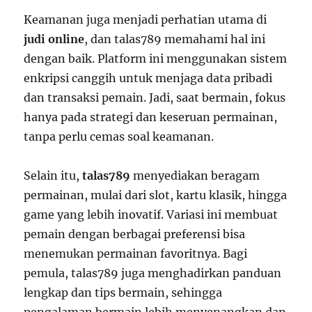
Keamanan juga menjadi perhatian utama di
judi online
, dan talas789 memahami hal ini
dengan baik. Platform ini menggunakan sistem
enkripsi canggih untuk menjaga data pribadi
dan transaksi pemain. Jadi, saat bermain, fokus
hanya pada strategi dan keseruan permainan,
tanpa perlu cemas soal keamanan.
Selain itu,
talas789
menyediakan beragam
permainan, mulai dari slot, kartu klasik, hingga
game yang lebih inovatif. Variasi ini membuat
pemain dengan berbagai preferensi bisa
menemukan permainan favoritnya. Bagi
pemula, talas789 juga menghadirkan panduan
lengkap dan tips bermain, sehingga