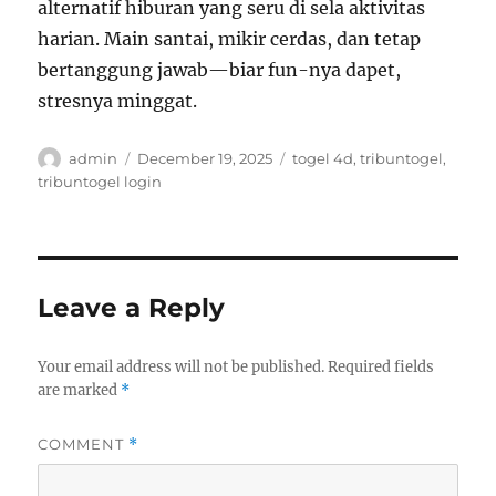
alternatif hiburan yang seru di sela aktivitas
harian. Main santai, mikir cerdas, dan tetap
bertanggung jawab—biar fun-nya dapet,
stresnya minggat.
Author
Posted
Tags
admin
December 19, 2025
togel 4d
,
tribuntogel
,
on
tribuntogel login
Leave a Reply
Your email address will not be published.
Required fields
are marked
*
COMMENT
*