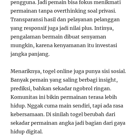
pengguna. Jadi pemain bisa fokus menikmati
permainan tanpa overthinking soal privasi.
Transparansi hasil dan pelayanan pelanggan
yang responsif juga jadi nilai plus. Intinya,
pengalaman bermain dibuat senyaman
mungkin, karena kenyamanan itu investasi
jangka panjang.
Menariknya, togel online juga punya sisi sosial.
Banyak pemain yang saling berbagi insight,
prediksi, bahkan sekadar ngobrol ringan.
Komunitas ini bikin permainan terasa lebih
hidup. Nggak cuma main sendiri, tapi ada rasa
kebersamaan. Di sinilah togel berubah dari
sekadar permainan angka jadi bagian dari gaya
hidup digital.