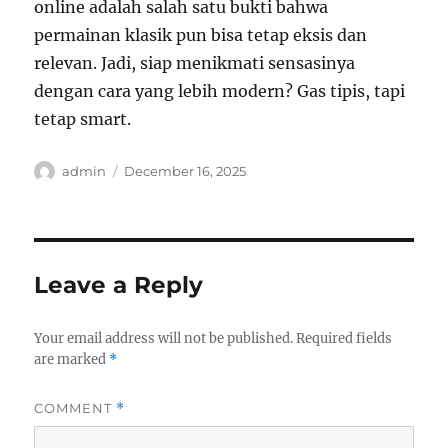
online adalah salah satu bukti bahwa
permainan klasik pun bisa tetap eksis dan
relevan. Jadi, siap menikmati sensasinya
dengan cara yang lebih modern? Gas tipis, tapi
tetap smart.
Author
Posted
admin
December 16, 2025
on
Leave a Reply
Your email address will not be published.
Required fields
are marked
*
COMMENT
*