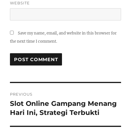
WEBSITE
Save my name, email, and website in this browser for
the next time I comment.
Post
PREVIOUS
navigation
Slot Online Gampang Menang
Previous
post:
Hari Ini, Strategi Terbukti