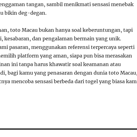
genggaman tangan, sambil menikmati sensasi menebak
lu bikin deg-degan.
han, toto Macau bukan hanya soal keberuntungan, tapi
egi, kesabaran, dan pengalaman bermain yang unik.
i pasaran, menggunakan referensi terpercaya seperti
milih platform yang aman, siapa pun bisa merasakan
nan ini tanpa harus khawatir soal keamanan atau
 Jadi, bagi kamu yang penasaran dengan dunia toto Macau
tnya mencoba sensasi berbeda dari togel yang biasa ka