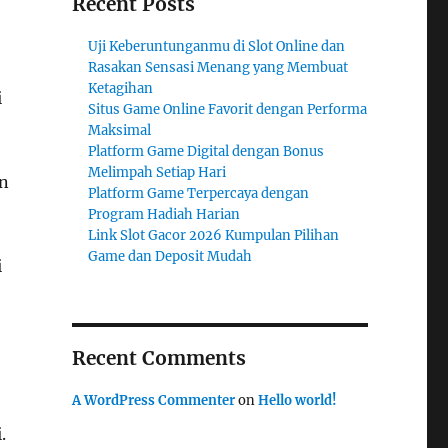
Recent Posts
Uji Keberuntunganmu di Slot Online dan
Rasakan Sensasi Menang yang Membuat
Ketagihan
i
Situs Game Online Favorit dengan Performa
Maksimal
Platform Game Digital dengan Bonus
Melimpah Setiap Hari
an
Platform Game Terpercaya dengan
Program Hadiah Harian
Link Slot Gacor 2026 Kumpulan Pilihan
Game dan Deposit Mudah
i
Recent Comments
A WordPress Commenter
on
Hello world!
.