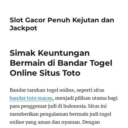
Slot Gacor Penuh Kejutan dan
Jackpot
Simak Keuntungan
Bermain di Bandar Togel
Online Situs Toto
Bandar taruhan togel online, seperti situs
bandar toto macau
, menjadi pilihan utama bagi
para penggemar judi di Indonesia. Situs ini
memberikan pengalaman bermain judi togel
online yang aman dan nyaman. Dengan