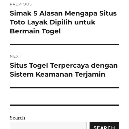
PREVIOUS
navigation
Simak 5 Alasan Mengapa Situs
Previous
post:
Toto Layak Dipilih untuk
Bermain Togel
NEXT
Situs Togel Terpercaya dengan
Next
post:
Sistem Keamanan Terjamin
Search
SEARCH