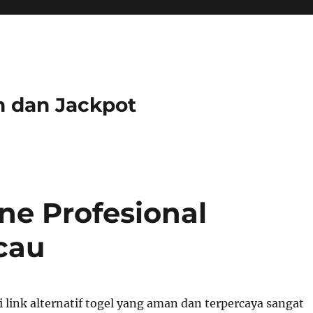
n dan Jackpot
ne Profesional
cau
 link alternatif togel yang aman dan terpercaya sangat