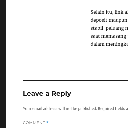
Selain itu, lin
deposit maupun
stabil, peluang
saat memasang t
dalam meningka
Leave a Reply
Your email address will not be published.
Required fields
COMMENT
*