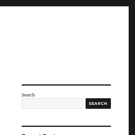
Search
SEARCH