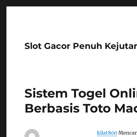
Slot Gacor Penuh Kejuta
Sistem Togel Onli
Berbasis Toto Ma
kilat800
Mencari