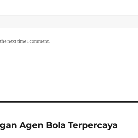
 the next time I comment.
engan Agen Bola Terpercaya