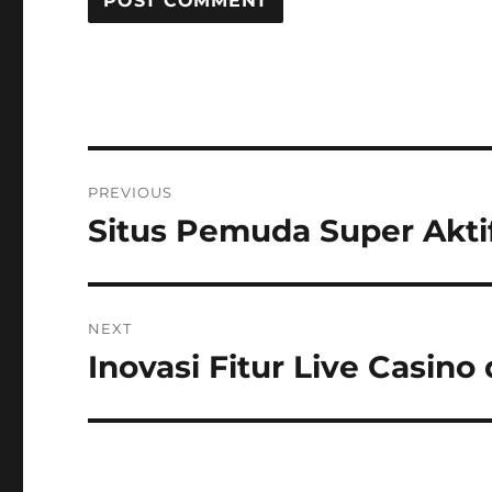
Post
PREVIOUS
navigation
Situs Pemuda Super Akti
Previous
post:
NEXT
Inovasi Fitur Live Casino
Next
post: