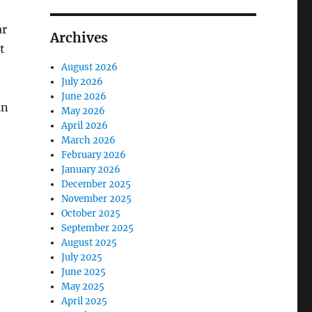
ar
Archives
t
August 2026
July 2026
June 2026
an
May 2026
April 2026
March 2026
February 2026
January 2026
December 2025
November 2025
October 2025
September 2025
August 2025
July 2025
June 2025
May 2025
April 2025