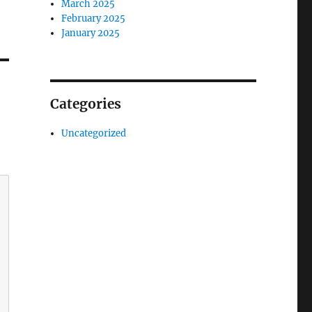
March 2025
February 2025
January 2025
Categories
Uncategorized