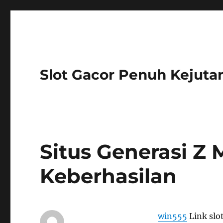
Slot Gacor Penuh Kejuta
Situs Generasi Z
Keberhasilan
win555
Link slo