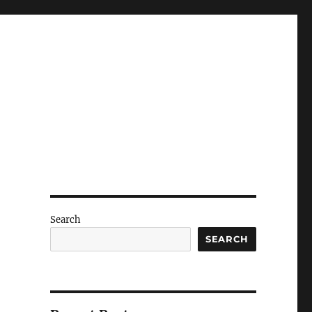
Search
SEARCH