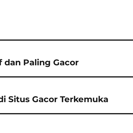
f dan Paling Gacor
 di Situs Gacor Terkemuka