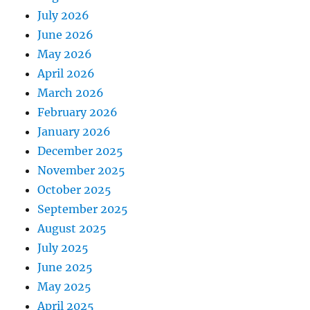
July 2026
June 2026
May 2026
April 2026
March 2026
February 2026
January 2026
December 2025
November 2025
October 2025
September 2025
August 2025
July 2025
June 2025
May 2025
April 2025