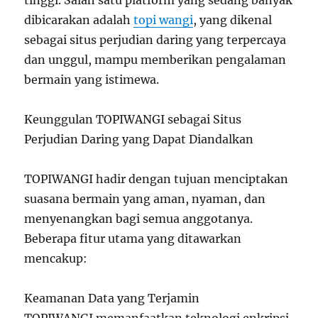
tinggi. Salah satu platform yang sedang banyak
dibicarakan adalah
topi wangi
, yang dikenal
sebagai situs perjudian daring yang terpercaya
dan unggul, mampu memberikan pengalaman
bermain yang istimewa.
Keunggulan TOPIWANGI sebagai Situs
Perjudian Daring yang Dapat Diandalkan
TOPIWANGI hadir dengan tujuan menciptakan
suasana bermain yang aman, nyaman, dan
menyenangkan bagi semua anggotanya.
Beberapa fitur utama yang ditawarkan
mencakup:
Keamanan Data yang Terjamin