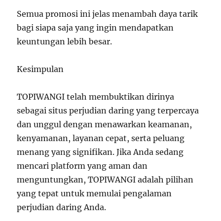
Semua promosi ini jelas menambah daya tarik
bagi siapa saja yang ingin mendapatkan
keuntungan lebih besar.
Kesimpulan
TOPIWANGI telah membuktikan dirinya
sebagai situs perjudian daring yang terpercaya
dan unggul dengan menawarkan keamanan,
kenyamanan, layanan cepat, serta peluang
menang yang signifikan. Jika Anda sedang
mencari platform yang aman dan
menguntungkan, TOPIWANGI adalah pilihan
yang tepat untuk memulai pengalaman
perjudian daring Anda.