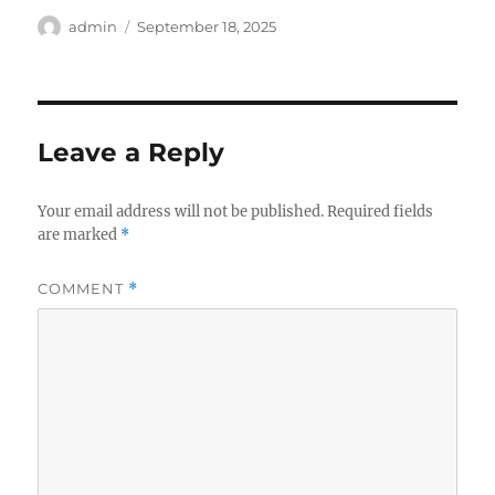
Author
Posted
admin
September 18, 2025
on
Leave a Reply
Your email address will not be published.
Required fields
are marked
*
COMMENT
*