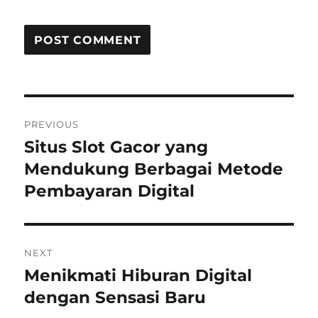
Post
PREVIOUS
navigation
Situs Slot Gacor yang
Previous
post:
Mendukung Berbagai Metode
Pembayaran Digital
NEXT
Menikmati Hiburan Digital
Next
post:
dengan Sensasi Baru