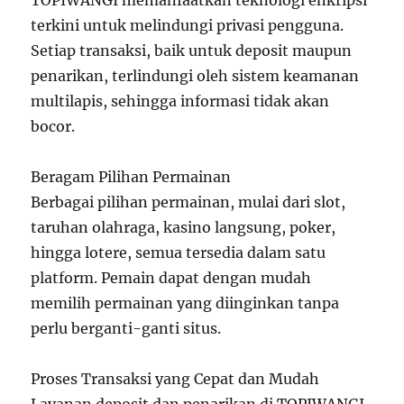
TOPIWANGI memanfaatkan teknologi enkripsi
terkini untuk melindungi privasi pengguna.
Setiap transaksi, baik untuk deposit maupun
penarikan, terlindungi oleh sistem keamanan
multilapis, sehingga informasi tidak akan
bocor.
Beragam Pilihan Permainan
Berbagai pilihan permainan, mulai dari slot,
taruhan olahraga, kasino langsung, poker,
hingga lotere, semua tersedia dalam satu
platform. Pemain dapat dengan mudah
memilih permainan yang diinginkan tanpa
perlu berganti-ganti situs.
Proses Transaksi yang Cepat dan Mudah