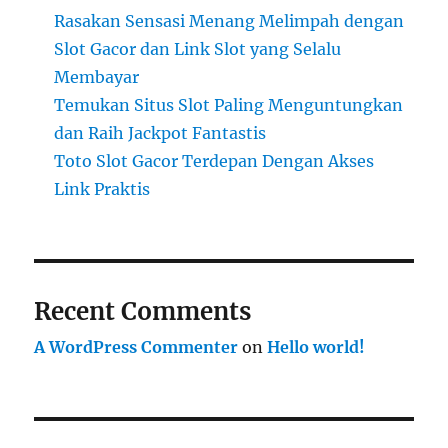
Rasakan Sensasi Menang Melimpah dengan
Slot Gacor dan Link Slot yang Selalu
Membayar
Temukan Situs Slot Paling Menguntungkan
dan Raih Jackpot Fantastis
Toto Slot Gacor Terdepan Dengan Akses
Link Praktis
Recent Comments
A WordPress Commenter
on
Hello world!