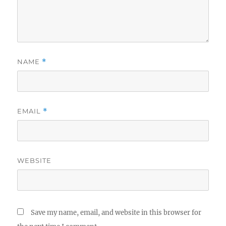
NAME
*
EMAIL
*
WEBSITE
Save my name, email, and website in this browser for