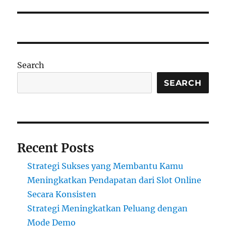
Search
SEARCH
Recent Posts
Strategi Sukses yang Membantu Kamu
Meningkatkan Pendapatan dari Slot Online
Secara Konsisten
Strategi Meningkatkan Peluang dengan
Mode Demo