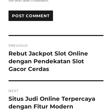
the next time I comment.
Post
PREVIOUS
navigation
Rebut Jackpot Slot Online
Previous
post:
dengan Pendekatan Slot
Gacor Cerdas
NEXT
Situs Judi Online Terpercaya
Next
post:
dengan Fitur Modern