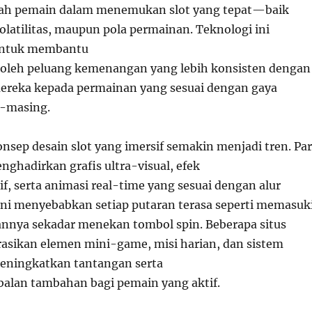
h pemain dalam menemukan slot yang tepat—baik
volatilitas, maupun pola permainan. Teknologi ini
 untuk membantu
leh peluang kemenangan yang lebih konsisten dengan
reka kepada permainan yang sesuai dengan gaya
-masing.
konsep desain slot yang imersif semakin menjadi tren. Pa
hadirkan grafis ultra-visual, efek
f, serta animasi real-time yang sesuai dengan alur
ini menyebabkan setiap putaran terasa seperti memasuk
annya sekadar menekan tombol spin. Beberapa situs
asikan elemen mini-game, misi harian, dan sistem
eningkatkan tantangan serta
alan tambahan bagi pemain yang aktif.