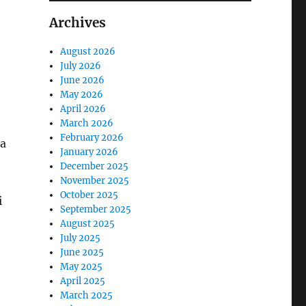
Archives
August 2026
July 2026
June 2026
May 2026
April 2026
March 2026
February 2026
ra
January 2026
December 2025
November 2025
October 2025
i
September 2025
August 2025
July 2025
June 2025
May 2025
April 2025
March 2025