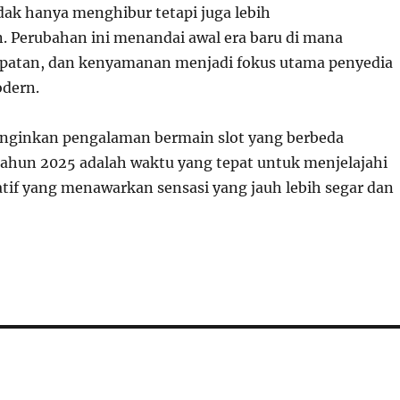
dak hanya menghibur tetapi juga lebih
Perubahan ini menandai awal era baru di mana
cepatan, dan kenyamanan menjadi fokus utama penyedia
odern.
inginkan pengalaman bermain slot yang berbeda
 tahun 2025 adalah waktu yang tepat untuk menjelajahi
atif yang menawarkan sensasi yang jauh lebih segar dan