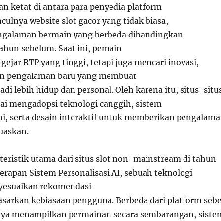
an ketat di antara para penyedia platform
lnya website slot gacor yang tidak biasa,
galaman bermain yang berbeda dibandingkan
hun sebelum. Saat ini, pemain
ejar RTP yang tinggi, tetapi juga mencari inovasi,
 dan pengalaman baru yang membuat
i lebih hidup dan personal. Oleh karena itu, situs-situ
ai mengadopsi teknologi canggih, sistem
i, serta desain interaktif untuk memberikan pengalam
uaskan.
teristik utama dari situs slot non-mainstream di tahun
erapan Sistem Personalisasi AI, sebuah teknologi
yesuaikan rekomendasi
sarkan kebiasaan pengguna. Berbeda dari platform sebe
ya menampilkan permainan secara sembarangan, siste