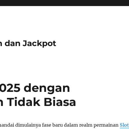
n dan Jackpot
 2025 dengan
 Tidak Biasa
andai dimulainya fase baru dalam realm permainan
Slot