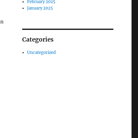
February 2025
January 2025
an
Categories
Uncategorized