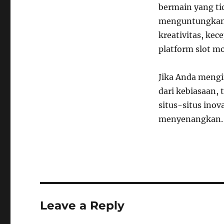
bermain yang ti
menguntungkan. 
kreativitas, ke
platform slot m
Jika Anda meng
dari kebiasaan,
situs-situs inov
menyenangkan.
Leave a Reply