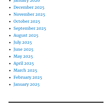
January 2026
December 2025
November 2025
October 2025
September 2025
August 2025
July 2025
June 2025
May 2025
April 2025
March 2025
February 2025
January 2025