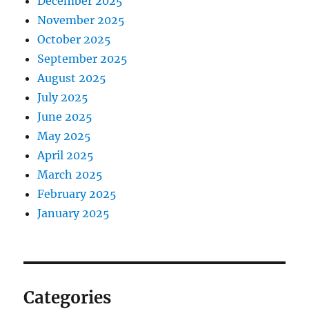
December 2025
November 2025
October 2025
September 2025
August 2025
July 2025
June 2025
May 2025
April 2025
March 2025
February 2025
January 2025
Categories