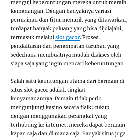
menguji keberuntungan mereka untuk meraih
kemenangan. Dengan banyaknya variasi
permainan dan fitur menarik yang ditawarkan,
terdapat banyak peluang yang bisa dijelajahi,
termasuk melalui
slot gacor
. Proses
pendaftaran dan penempatan taruhan yang
sederhana membuatnya mudah diakses oleh
siapa saja yang ingin mencari keberuntungan.
Salah satu keuntungan utama dari bermain di
situs slot gacor adalah tingkat
kenyamanannya. Pemain tidak perlu
mengunjungi kasino secara fisik; cukup
dengan menggunakan perangkat yang
terhubung ke internet, mereka dapat bermain
kapan saja dan di mana saja. Banyak situs juga