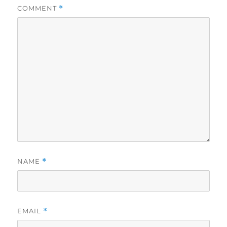
COMMENT
*
NAME
*
EMAIL
*