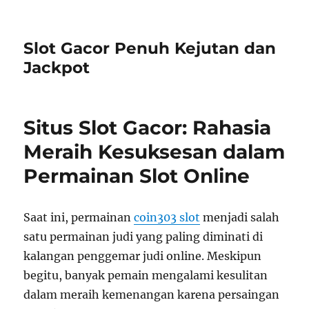
Slot Gacor Penuh Kejutan dan
Jackpot
Situs Slot Gacor: Rahasia
Meraih Kesuksesan dalam
Permainan Slot Online
Saat ini, permainan
coin303 slot
menjadi salah
satu permainan judi yang paling diminati di
kalangan penggemar judi online. Meskipun
begitu, banyak pemain mengalami kesulitan
dalam meraih kemenangan karena persaingan