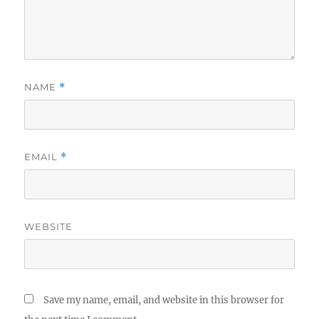
NAME
*
EMAIL
*
WEBSITE
Save my name, email, and website in this browser for