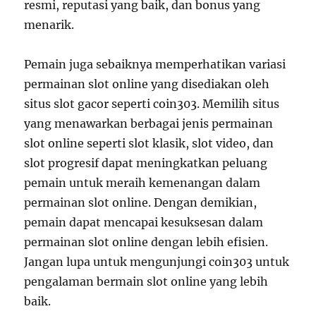
resmi, reputasi yang baik, dan bonus yang
menarik.
Pemain juga sebaiknya memperhatikan variasi
permainan slot online yang disediakan oleh
situs slot gacor seperti coin303. Memilih situs
yang menawarkan berbagai jenis permainan
slot online seperti slot klasik, slot video, dan
slot progresif dapat meningkatkan peluang
pemain untuk meraih kemenangan dalam
permainan slot online. Dengan demikian,
pemain dapat mencapai kesuksesan dalam
permainan slot online dengan lebih efisien.
Jangan lupa untuk mengunjungi coin303 untuk
pengalaman bermain slot online yang lebih
baik.