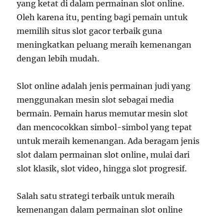
yang ketat di dalam permainan slot online.
Oleh karena itu, penting bagi pemain untuk
memilih situs slot gacor terbaik guna
meningkatkan peluang meraih kemenangan
dengan lebih mudah.
Slot online adalah jenis permainan judi yang
menggunakan mesin slot sebagai media
bermain. Pemain harus memutar mesin slot
dan mencocokkan simbol-simbol yang tepat
untuk meraih kemenangan. Ada beragam jenis
slot dalam permainan slot online, mulai dari
slot klasik, slot video, hingga slot progresif.
Salah satu strategi terbaik untuk meraih
kemenangan dalam permainan slot online