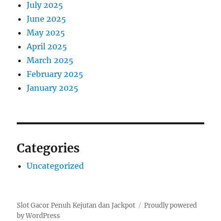
July 2025
June 2025
May 2025
April 2025
March 2025
February 2025
January 2025
Categories
Uncategorized
Slot Gacor Penuh Kejutan dan Jackpot
Proudly powered
by WordPress