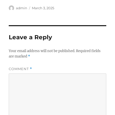
Author
Posted
admin
March 3, 2025
on
Leave a Reply
Your email address will not be published.
Required fields
are marked
*
COMMENT
*