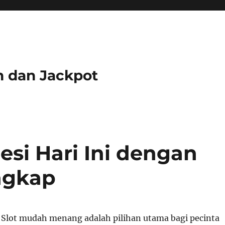
n dan Jackpot
Resi Hari Ini dengan
ngkap
 Slot mudah menang adalah pilihan utama bagi pecinta