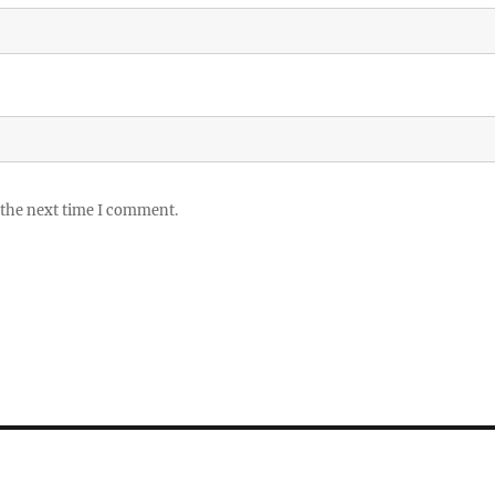
 the next time I comment.