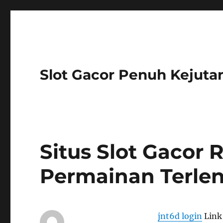
Slot Gacor Penuh Kejuta
Situs Slot Gacor 
Permainan Terle
jnt6d login
Link