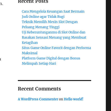
Recent Posts
n.
Cara Mengelola Keuangan Saat Bermain
Judi Online agar Tidak Rugi
Teknik Memilih Mesin Slot Dengan
Peluang Menang Tinggi
Uji Keberuntunganmu di Slot Online dan
Rasakan Sensasi Menang yang Membuat
Ketagihan
Situs Game Online Favorit dengan Performa
Maksimal
Platform Game Digital dengan Bonus
a
Melimpah Setiap Hari
Recent Comments
A WordPress Commenter
on
Hello world!