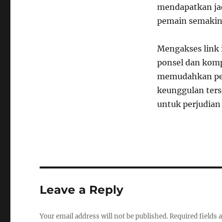
mendapatkan ja
pemain semakin 
Mengakses link 
ponsel dan kompu
memudahkan pe
keunggulan terse
untuk perjudian
Leave a Reply
Your email address will not be published.
Required fields