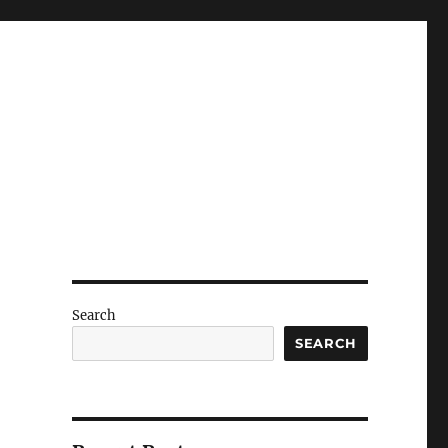
Search
SEARCH