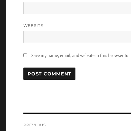
WEBSITE
Save my name, email, and website in this browser for
Post
PREVIOUS