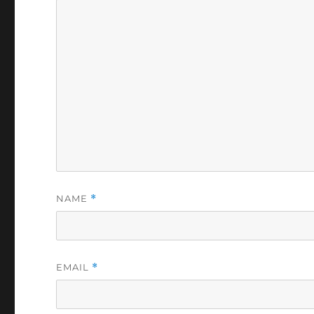
NAME
*
EMAIL
*