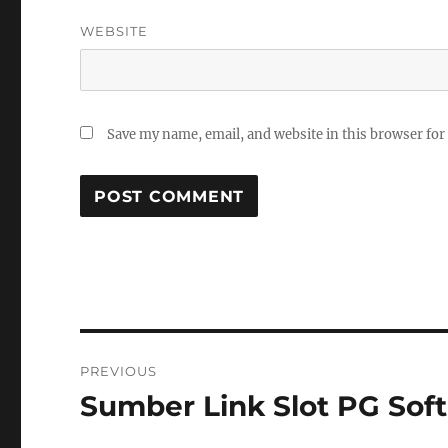
WEBSITE
Save my name, email, and website in this browser for
Post
PREVIOUS
navigation
Sumber Link Slot PG Sof
Previous
post: