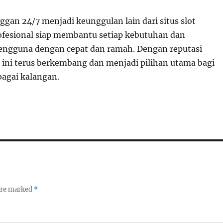
gan 24/7 menjadi keunggulan lain dari situs slot
fesional siap membantu setiap kebutuhan dan
engguna dengan cepat dan ramah. Dengan reputasi
s ini terus berkembang dan menjadi pilihan utama bagi
bagai kalangan.
 are marked
*