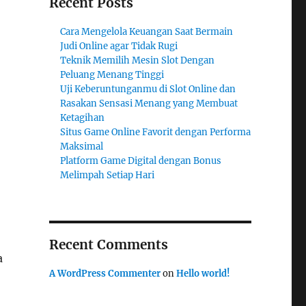
Recent Posts
Cara Mengelola Keuangan Saat Bermain
Judi Online agar Tidak Rugi
Teknik Memilih Mesin Slot Dengan
Peluang Menang Tinggi
Uji Keberuntunganmu di Slot Online dan
Rasakan Sensasi Menang yang Membuat
Ketagihan
Situs Game Online Favorit dengan Performa
Maksimal
Platform Game Digital dengan Bonus
Melimpah Setiap Hari
Recent Comments
a
A WordPress Commenter
on
Hello world!