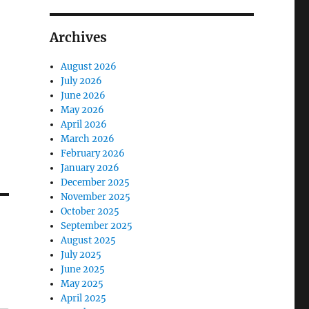
Archives
August 2026
July 2026
June 2026
May 2026
April 2026
March 2026
February 2026
January 2026
December 2025
November 2025
October 2025
September 2025
August 2025
July 2025
June 2025
May 2025
April 2025