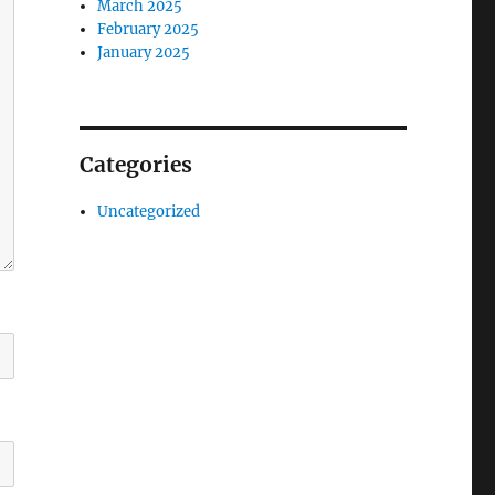
March 2025
February 2025
January 2025
Categories
Uncategorized