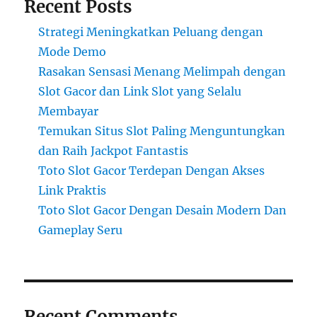
Recent Posts
Strategi Meningkatkan Peluang dengan
Mode Demo
Rasakan Sensasi Menang Melimpah dengan
Slot Gacor dan Link Slot yang Selalu
Membayar
Temukan Situs Slot Paling Menguntungkan
dan Raih Jackpot Fantastis
Toto Slot Gacor Terdepan Dengan Akses
Link Praktis
Toto Slot Gacor Dengan Desain Modern Dan
Gameplay Seru
Recent Comments