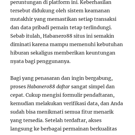
peruntungan di platform ini. Keberhasilan
tersebut didukung oleh sistem keamanan
mutakhir yang memastikan setiap transaksi
dan data pribadi pemain tetap terlindungi.
Sebab itulah, Habanero88 situs ini semakin
diminati karena mampu memenuhi kebutuhan
hiburan sekaligus memberikan keuntungan
nyata bagi penggunanya.
Bagi yang penasaran dan ingin bergabung,
proses
Habanero88 daftar
sangat simpel dan
cepat. Cukup mengisi formulir pendaftaran,
kemudian melakukan verifikasi data, dan Anda
sudah bisa menikmati semua fitur menarik
yang tersedia. Setelah terdaftar, akses
langsung ke berbagai permainan berkualitas