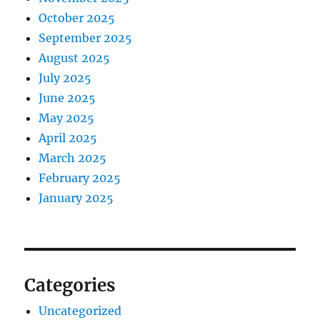
October 2025
September 2025
August 2025
July 2025
June 2025
May 2025
April 2025
March 2025
February 2025
January 2025
Categories
Uncategorized