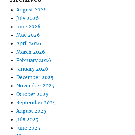
August 2026
July 2026
June 2026
May 2026
April 2026
March 2026
February 2026
January 2026
December 2025
November 2025
October 2025
September 2025
August 2025
July 2025
June 2025