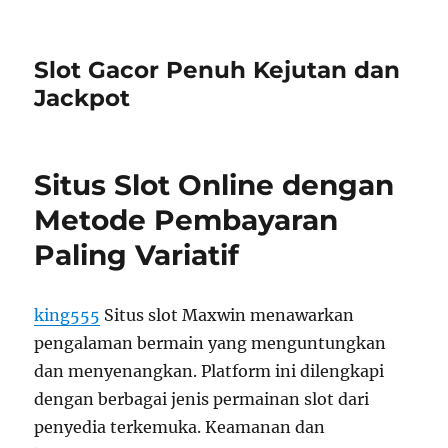
Slot Gacor Penuh Kejutan dan
Jackpot
Situs Slot Online dengan
Metode Pembayaran
Paling Variatif
king555
Situs slot Maxwin menawarkan
pengalaman bermain yang menguntungkan
dan menyenangkan. Platform ini dilengkapi
dengan berbagai jenis permainan slot dari
penyedia terkemuka. Keamanan dan