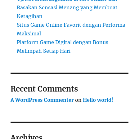
Rasakan Sensasi Menang yang Membuat
Ketagihan
Situs Game Online Favorit dengan Performa
Maksimal
Platform Game Digital dengan Bonus
Melimpah Setiap Hari
Recent Comments
A WordPress Commenter
on
Hello world!
Archives