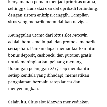
kenyamanan pemain menjadi prioritas utama,
sehingga transaksi dan data pribadi terlindungi
dengan sistem enkripsi canggih. Tampilan
situs yang menarik memudahkan navigasi.
Keunggulan utama dari Situs slot Maxwin
adalah bonus melimpah dan promosi menarik
setiap hari. Pemain dapat memanfaatkan fitur
bonus deposit, cashback, dan putaran gratis
untuk meningkatkan peluang menang.
Dukungan pelanggan 24/7 siap membantu
setiap kendala yang dihadapi, memastikan
pengalaman bermain tetap lancar dan
menyenangkan.
Selain itu, Situs slot Maxwin menyediakan