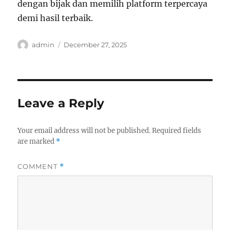
dengan bijak dan memilih platform terpercaya
demi hasil terbaik.
Author
Posted
admin
December 27, 2025
on
Leave a Reply
Your email address will not be published.
Required fields
are marked
*
COMMENT
*