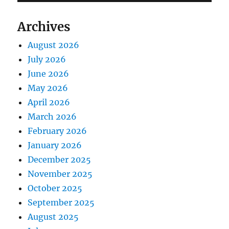
Archives
August 2026
July 2026
June 2026
May 2026
April 2026
March 2026
February 2026
January 2026
December 2025
November 2025
October 2025
September 2025
August 2025