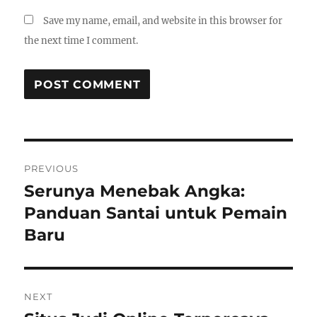
Save my name, email, and website in this browser for
the next time I comment.
Post
PREVIOUS
navigation
Serunya Menebak Angka:
Previous
post:
Panduan Santai untuk Pemain
Baru
NEXT