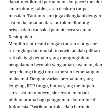
dapat menikmati permainan slot gacor melalui
smartphone, tablet, atau desktop tanpa
masalah. Tautan resmi juga dilengkapi dengan
sistem keamanan data untuk melindungi
privasi dan transaksi pemain secara aman.
Kesimpulan
Memilih slot resmi dengan tautan slot gacor
terlengkap dan mudah maxwin adalah pilihan
terbaik bagi pemain yang menginginkan
pengalaman bermain yang aman, nyaman, dan
berpeluang tinggi untuk meraih kemenangan
maksimal. Dengan variasi permainan yang
lengkap, RTP tinggi, bonus yang melimpah,
serta sistem modern, slot resmi menjadi
pilihan utama bagi penggemar slot online di
Indonesia. Pastikan untuk selalu bermain