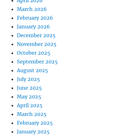
April 2026
March 2026
February 2026
January 2026
December 2025
November 2025
October 2025
September 2025
August 2025
July 2025
June 2025
May 2025
April 2025
March 2025
February 2025
January 2025