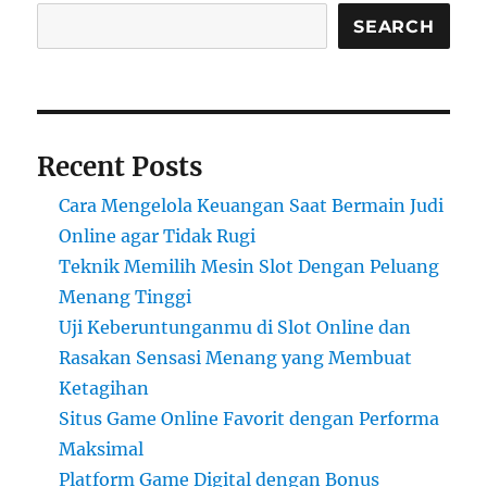
SEARCH
Recent Posts
Cara Mengelola Keuangan Saat Bermain Judi
Online agar Tidak Rugi
Teknik Memilih Mesin Slot Dengan Peluang
Menang Tinggi
Uji Keberuntunganmu di Slot Online dan
Rasakan Sensasi Menang yang Membuat
Ketagihan
Situs Game Online Favorit dengan Performa
Maksimal
Platform Game Digital dengan Bonus