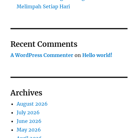
Melimpah Setiap Hari
Recent Comments
A WordPress Commenter
on
Hello world!
Archives
August 2026
July 2026
June 2026
May 2026