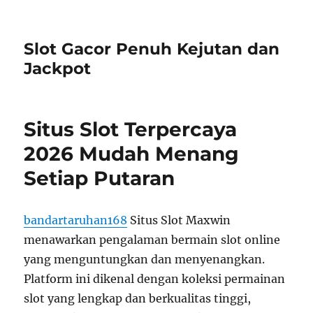
Slot Gacor Penuh Kejutan dan
Jackpot
Situs Slot Terpercaya
2026 Mudah Menang
Setiap Putaran
bandartaruhan168
Situs Slot Maxwin
menawarkan pengalaman bermain slot online
yang menguntungkan dan menyenangkan.
Platform ini dikenal dengan koleksi permainan
slot yang lengkap dan berkualitas tinggi,