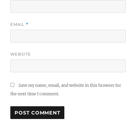
EMAIL
*
WEBSITE
Save my name, email, and website in this browser for
the next time I comment.