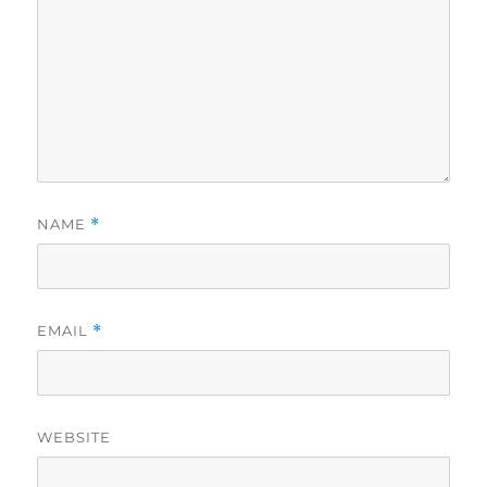
NAME
*
EMAIL
*
WEBSITE