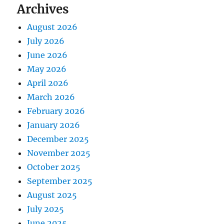
Archives
August 2026
July 2026
June 2026
May 2026
April 2026
March 2026
February 2026
January 2026
December 2025
November 2025
October 2025
September 2025
August 2025
July 2025
June 2025