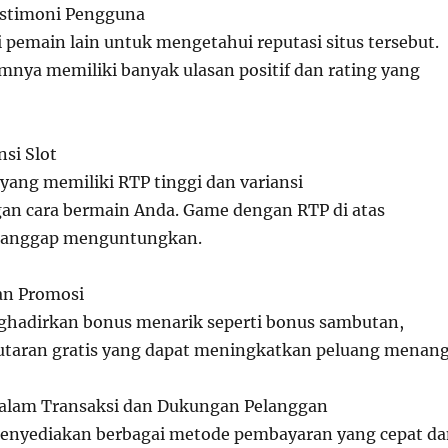
estimoni Pengguna
ri pemain lain untuk mengetahui reputasi situs tersebut.
mnya memiliki banyak ulasan positif dan rating yang
nsi Slot
yang memiliki RTP tinggi dan variansi
an cara bermain Anda. Game dengan RTP di atas
ianggap menguntungkan.
dan Promosi
ghadirkan bonus menarik seperti bonus sambutan,
utaran gratis yang dapat meningkatkan peluang menang
alam Transaksi dan Dukungan Pelanggan
menyediakan berbagai metode pembayaran yang cepat d