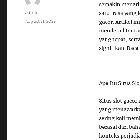
semakin menari
Author
admin
satu frasa yang 
Posted
August 31, 2025
gacor. Artikel 
on
mendetail tentan
yang tepat, ser
signifikan. Baca
—
Apa Itu Situs Sl
Situs slot gacor
yang menawarka
sering kali mem
berasal dari ba
konteks perjudia