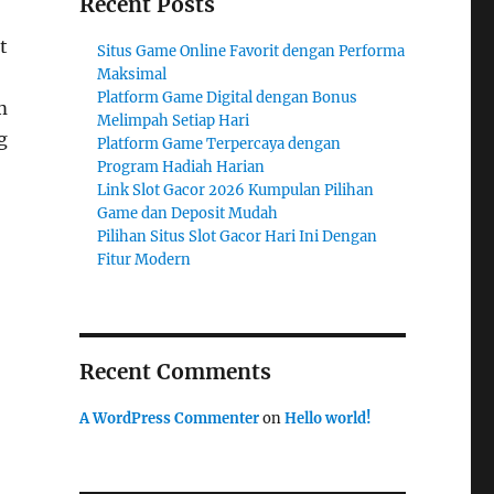
Recent Posts
t
Situs Game Online Favorit dengan Performa
Maksimal
Platform Game Digital dengan Bonus
m
Melimpah Setiap Hari
g
Platform Game Terpercaya dengan
Program Hadiah Harian
Link Slot Gacor 2026 Kumpulan Pilihan
Game dan Deposit Mudah
Pilihan Situs Slot Gacor Hari Ini Dengan
Fitur Modern
Recent Comments
A WordPress Commenter
on
Hello world!