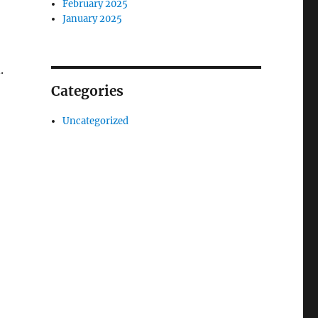
February 2025
January 2025
.
Categories
Uncategorized