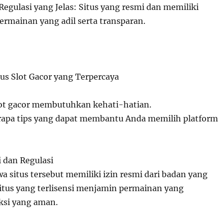
 Regulasi yang Jelas: Situs yang resmi dan memiliki
ermainan yang adil serta transparan.
tus Slot Gacor yang Terpercaya
lot gacor membutuhkan kehati-hatian.
erapa tips yang dapat membantu Anda memilih platform
i dan Regulasi
 situs tersebut memiliki izin resmi dari badan yang
itus yang terlisensi menjamin permainan yang
aksi yang aman.