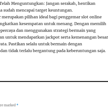
 Telah Menguntungkan: Jangan serakah, hentikan
a sudah mencapai target keuntungan.
r merupakan pilihan ideal bagi penggemar slot online
ingkatkan kesempatan untuk menang. Dengan memilih
epercaya dan menggunakan strategi bermain yang
tan untuk mendapatkan jackpot serta kemenangan besar
yata. Pastikan selalu untuk bermain dengan
dan tidak terlalu bergantung pada keberuntungan saja.
 are marked
*