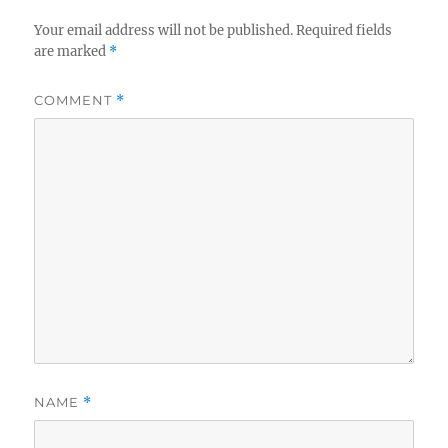
Your email address will not be published.
Required fields
are marked
*
COMMENT
*
NAME
*