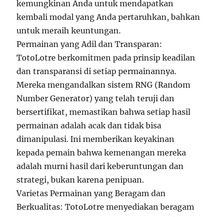
kemungkinan Anda untuk mendapatkan
kembali modal yang Anda pertaruhkan, bahkan
untuk meraih keuntungan.
Permainan yang Adil dan Transparan:
TotoLotre berkomitmen pada prinsip keadilan
dan transparansi di setiap permainannya.
Mereka mengandalkan sistem RNG (Random
Number Generator) yang telah teruji dan
bersertifikat, memastikan bahwa setiap hasil
permainan adalah acak dan tidak bisa
dimanipulasi. Ini memberikan keyakinan
kepada pemain bahwa kemenangan mereka
adalah murni hasil dari keberuntungan dan
strategi, bukan karena penipuan.
Varietas Permainan yang Beragam dan
Berkualitas: TotoLotre menyediakan beragam