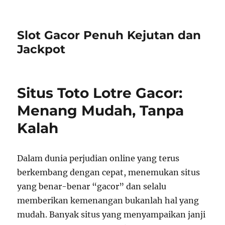
Slot Gacor Penuh Kejutan dan
Jackpot
Situs Toto Lotre Gacor:
Menang Mudah, Tanpa
Kalah
Dalam dunia perjudian online yang terus
berkembang dengan cepat, menemukan situs
yang benar-benar “gacor” dan selalu
memberikan kemenangan bukanlah hal yang
mudah. Banyak situs yang menyampaikan janji