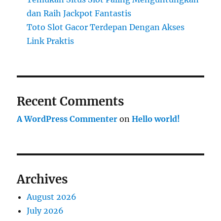
dan Raih Jackpot Fantastis
Toto Slot Gacor Terdepan Dengan Akses
Link Praktis
Recent Comments
A WordPress Commenter
on
Hello world!
Archives
August 2026
July 2026