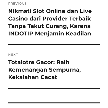
PREVIOUS
navigation
Nikmati Slot Online dan Live
Previous
post:
Casino dari Provider Terbaik
Tanpa Takut Curang, Karena
INDOTIP Menjamin Keadilan
NEXT
Totalotre Gacor: Raih
Next
post:
Kemenangan Sempurna,
Kekalahan Cacat