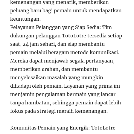
kemenangan yang menarik, memberikan
peluang baru bagi pemain untuk mendapatkan
keuntungan.
Pelayanan Pelanggan yang Siap Sedia: Tim
dukungan pelanggan TotoLotre tersedia setiap
saat, 24 jam sehari, dan siap membantu
pemain melalui beragam metode komunikasi.
Mereka dapat menjawab segala pertanyaan,
memberikan arahan, dan membantu
menyelesaikan masalah yang mungkin
dihadapi oleh pemain. Layanan yang prima ini
menjamin pengalaman bermain yang lancar
tanpa hambatan, sehingga pemain dapat lebih
fokus pada strategi meraih kemenangan.
Komunitas Pemain yang Energik: TotoLotre