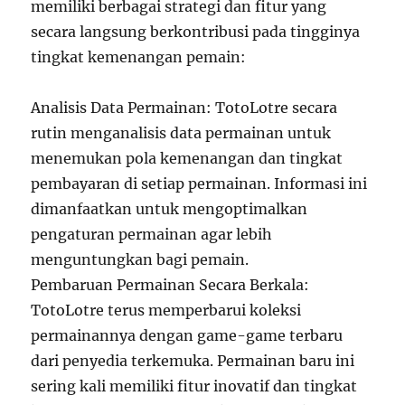
memiliki berbagai strategi dan fitur yang
secara langsung berkontribusi pada tingginya
tingkat kemenangan pemain:
Analisis Data Permainan: TotoLotre secara
rutin menganalisis data permainan untuk
menemukan pola kemenangan dan tingkat
pembayaran di setiap permainan. Informasi ini
dimanfaatkan untuk mengoptimalkan
pengaturan permainan agar lebih
menguntungkan bagi pemain.
Pembaruan Permainan Secara Berkala:
TotoLotre terus memperbarui koleksi
permainannya dengan game-game terbaru
dari penyedia terkemuka. Permainan baru ini
sering kali memiliki fitur inovatif dan tingkat