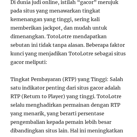
Di dunia judi online, istilah “gacor” merujuk
pada situs yang menawarkan tingkat
kemenangan yang tinggi, sering kali
memberikan jackpot, dan mudah untuk
dimenangkan. TotoLotre mendapatkan
sebutan ini tidak tanpa alasan. Beberapa faktor
kunci yang menjadikan TotoLotre sebagai situs
gacor meliputi:
Tingkat Pembayaran (RTP) yang Tinggi: Salah
satu indikator penting dari situs gacor adalah
RTP (Return to Player) yang tinggi. TotoLotre
selalu menghadirkan permainan dengan RTP
yang menarik, yang berarti persentase
pengembalian kepada pemain lebih besar
dibandingkan situs lain. Hal ini meningkatkan