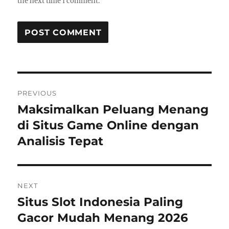
the next time I comment.
Post
PREVIOUS
navigation
Maksimalkan Peluang Menang
Previous
post:
di Situs Game Online dengan
Analisis Tepat
NEXT
Situs Slot Indonesia Paling
Next
post:
Gacor Mudah Menang 2026