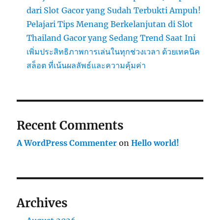
dari Slot Gacor yang Sudah Terbukti Ampuh!
Pelajari Tips Menang Berkelanjutan di Slot
Thailand Gacor yang Sedang Trend Saat Ini
เพิ่มประสิทธิภาพการเล่นในทุกช่วงเวลา ด้วยเทคนิค
สล็อต ที่เน้นผลลัพธ์และความคุ้มค่า
Recent Comments
A WordPress Commenter
on
Hello world!
Archives