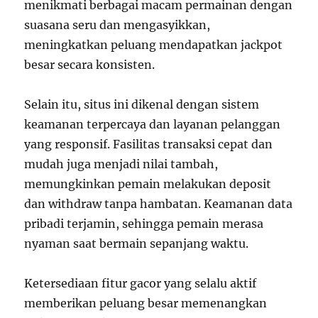
menikmati berbagai macam permainan dengan
suasana seru dan mengasyikkan,
meningkatkan peluang mendapatkan jackpot
besar secara konsisten.
Selain itu, situs ini dikenal dengan sistem
keamanan terpercaya dan layanan pelanggan
yang responsif. Fasilitas transaksi cepat dan
mudah juga menjadi nilai tambah,
memungkinkan pemain melakukan deposit
dan withdraw tanpa hambatan. Keamanan data
pribadi terjamin, sehingga pemain merasa
nyaman saat bermain sepanjang waktu.
Ketersediaan fitur gacor yang selalu aktif
memberikan peluang besar memenangkan