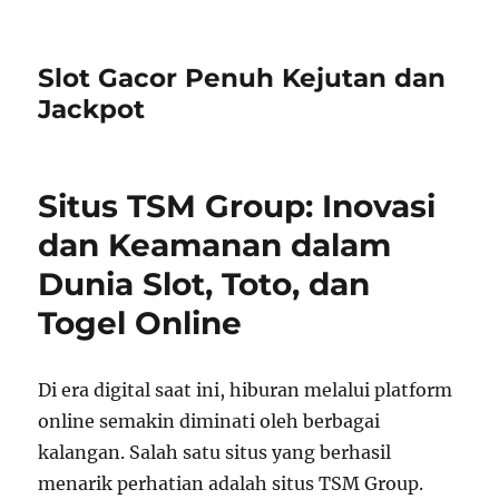
Slot Gacor Penuh Kejutan dan
Jackpot
Situs TSM Group: Inovasi
dan Keamanan dalam
Dunia Slot, Toto, dan
Togel Online
Di era digital saat ini, hiburan melalui platform
online semakin diminati oleh berbagai
kalangan. Salah satu situs yang berhasil
menarik perhatian adalah situs TSM Group.