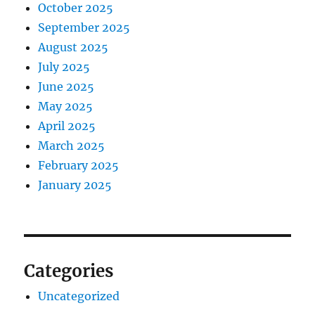
October 2025
September 2025
August 2025
July 2025
June 2025
May 2025
April 2025
March 2025
February 2025
January 2025
Categories
Uncategorized