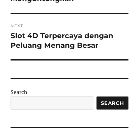
NEXT
Slot 4D Terpercaya dengan
Next
post:
Peluang Menang Besar
Search
SEARCH