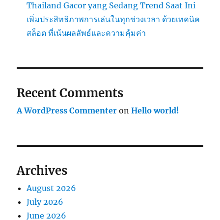
Thailand Gacor yang Sedang Trend Saat Ini
เพิ่มประสิทธิภาพการเล่นในทุกช่วงเวลา ด้วยเทคนิค
สล็อต ที่เน้นผลลัพธ์และความคุ้มค่า
Recent Comments
A WordPress Commenter
on
Hello world!
Archives
August 2026
July 2026
June 2026